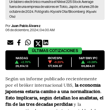
Un tablero electrónico muestra el Nikkei 225 Stock Average
fuera de una empresa de valores en Tokio, Japón, el lunes 28 de
octubre de 2024. Fotógrafo: Kiyoshi Ota/Bloomberg
(Kiyoshi
Ota)
Por
Juan Pablo Álvarez
06 de diciembre, 2024 | 04:00 AM
ÚLTIMAS
COTIZACIONES
NASDAQ
IBOVESPA
S&P/BMV IPC
+2.70%
-0.20%
+0.28%
26,614.13
177,636.87
66,884.31
Según un informe publicado recientemente
por el bróker internacional UBS,
la economía
japonesa estaría camino a una normalización
.
Esto implicaría, según detallan los analistas, el
fin de las tres décadas perdidas
y la