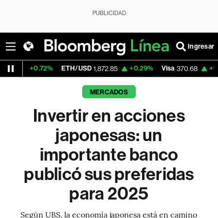
PUBLICIDAD
Ingresar
2%
ETH/USD
+0.29%
Visa
+1.37%
Mercado
1,872.85
370.68
MERCADOS
Invertir en acciones
japonesas: un
importante banco
publicó sus preferidas
para 2025
Según UBS, la economía japonesa está en camino