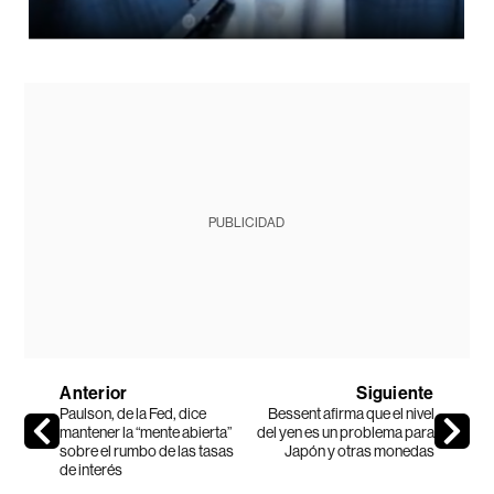
PUBLICIDAD
Anterior
Siguiente
Paulson, de la Fed, dice
Bessent afirma que el nivel
mantener la “mente abierta”
del yen es un problema para
sobre el rumbo de las tasas
Japón y otras monedas
de interés