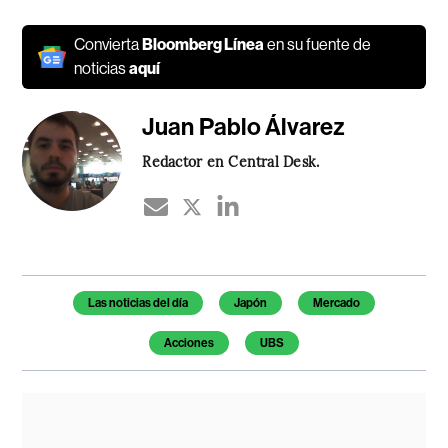
Convierta
Bloomberg Línea
en su fuente de
noticias
aquí
Juan Pablo Álvarez
Redactor en Central Desk.
Temas de este artículo
Las noticias del día
Japón
Mercado
Acciones
UBS