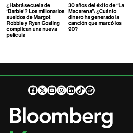
¿Habrá secuela de
30 años del éxito de “La
‘Barbie’? Los millonarios
Macarena”: ¿Cuánto
sueldos de Margot
dinero ha generado la
Robbie y Ryan Gosling
canción que marcó los
complican una nueva
90?
película