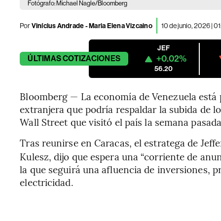
Fotógrafo: Michael Nagle/Bloomberg
Por
Vinícius Andrade - Maria Elena Vizcaino
10 de junio, 2026 | 
JEF
+0.02%
ÚLTIMAS
COTIZACIONES
56.20
Bloomberg — La economía de Venezuela está p
extranjera que podría respaldar la subida de l
Wall Street que visitó el país la semana pasada
Tras reunirse en Caracas, el estratega de Jeffe
Kulesz, dijo que espera una “corriente de anun
la que seguirá una afluencia de inversiones, p
electricidad.