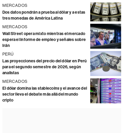
MERCADOS
Dos datos pondrán a prueba al dólar y a estas
tres monedas de América Latina
MERCADOS
Wall Street opera mixto mientras el mercado
espera el informe de empleo y señales sobre
Irán
PERÚ
Las proyecciones del precio del dólar en Perú
para el segundo semestre de 2026, según
analistas
MERCADOS
El dólar domina las stablecoins y el avance del
sector lleva el debate más allá del mundo
cripto