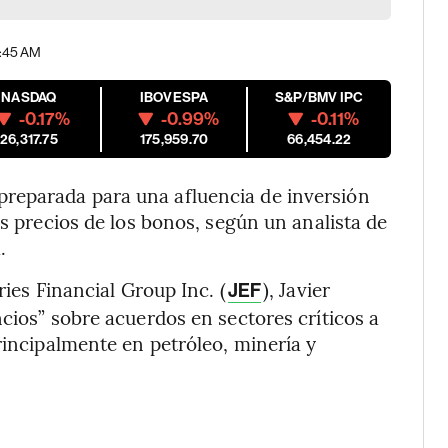
01:45 AM
NASDAQ
IBOVESPA
S&P/BMV IPC
-0.17%
-0.99%
-0.11%
26,317.75
175,959.70
66,454.22
reparada para una afluencia de inversión
os precios de los bonos, según un analista de
.
ries Financial Group Inc. (
), Javier
JEF
cios” sobre acuerdos en sectores críticos a
rincipalmente en petróleo, minería y