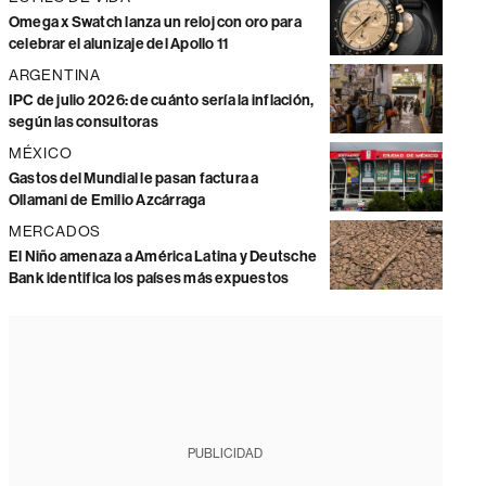
Omega x Swatch lanza un reloj con oro para
celebrar el alunizaje del Apollo 11
ARGENTINA
IPC de julio 2026: de cuánto sería la inflación,
según las consultoras
MÉXICO
Gastos del Mundial le pasan factura a
Ollamani de Emilio Azcárraga
MERCADOS
El Niño amenaza a América Latina y Deutsche
Bank identifica los países más expuestos
PUBLICIDAD