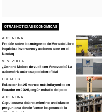
OTRAS NOTICIAS ECONÓMICAS
ARGENTINA
Presión sobre los márgenes de MercadoLibre
inquieta a inversores y acciones caen en el
Nasdaq
VENEZUELA
¿General Motors de vuelta en Venezuela? La
automotriz aclara su posición oficial
ECUADOR
Estas son las 25 marcas más influyentes en
Ecuador en 2026, según estudio de Ipsos
ARGENTINA
Caputo suma dólares mientras analistas se
preguntan a dónde fueron los pesos de la