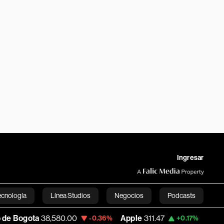
Ingresar
ecnología
Línea Studios
Negocios
Podcasts
,580.00
Apple
311.47
USD COP
3,152.74
-0.36%
+0.17%
English