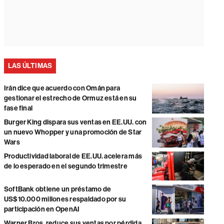
LAS ÚLTIMAS
Irán dice que acuerdo con Omán para
gestionar el estrecho de Ormuz está en su
fase final
Burger King dispara sus ventas en EE.UU. con
un nuevo Whopper y una promoción de Star
Wars
Productividad laboral de EE.UU. acelera más
de lo esperado en el segundo trimestre
SoftBank obtiene un préstamo de
US$10.000 millones respaldado por su
participación en OpenAI
Warner Bros. reduce sus ventas por pérdida