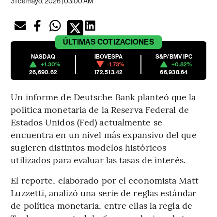
31 de mayo, 2026 | 03:00 AM
ÚLTIMAS
COTIZACIONES
NASDAQ
IBOVESPA
S&P/BMV IPC
+1.30%
-1.73%
+0.82%
26,690.62
172,513.42
66,938.64
Un informe de Deutsche Bank planteó que la
política monetaria de la
Reserva Federal de
Estados Unidos (Fed) actualmente se
encuentra en un nivel más expansivo del que
sugieren distintos modelos históricos
utilizados para evaluar las tasas de interés.
El reporte, elaborado por el economista Matt
Luzzetti, analizó una serie de reglas estándar
de política monetaria, entre ellas la regla de