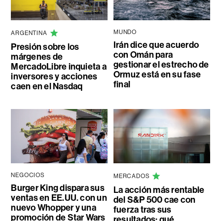
MUNDO
ARGENTINA
Irán dice que acuerdo
Presión sobre los
con Omán para
márgenes de
gestionar el estrecho de
MercadoLibre inquieta a
Ormuz está en su fase
inversores y acciones
final
caen en el Nasdaq
NEGOCIOS
MERCADOS
Burger King dispara sus
La acción más rentable
ventas en EE.UU. con un
del S&P 500 cae con
nuevo Whopper y una
fuerza tras sus
promoción de Star Wars
resultados: qué