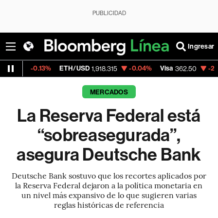
PUBLICIDAD
Ingresar
13%
ETH/USD
-0.04%
Visa
-2.15%
Mercado
1,918.315
362.50
MERCADOS
La Reserva Federal está
“sobreasegurada”,
asegura Deutsche Bank
Deutsche Bank sostuvo que los recortes aplicados por
la Reserva Federal dejaron a la política monetaria en
un nivel más expansivo de lo que sugieren varias
reglas históricas de referencia