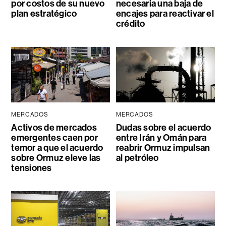
por costos de su nuevo
necesaria una baja de
plan estratégico
encajes para reactivar el
crédito
MERCADOS
MERCADOS
Activos de mercados
Dudas sobre el acuerdo
emergentes caen por
entre Irán y Omán para
temor a que el acuerdo
reabrir Ormuz impulsan
sobre Ormuz eleve las
al petróleo
tensiones