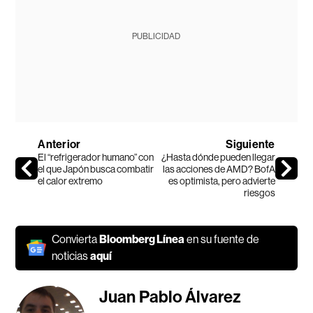
PUBLICIDAD
Anterior
Siguiente
El “refrigerador humano” con
¿Hasta dónde pueden llegar
el que Japón busca combatir
las acciones de AMD? BofA
el calor extremo
es optimista, pero advierte
riesgos
Convierta
Bloomberg Línea
en su fuente de
noticias
aquí
Juan Pablo Álvarez