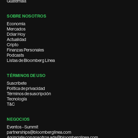
Guatemala
SOBRE NOSOTROS
Economía
Mercados
Dólar Hoy
Actualidad
Cripto
Finanzas Personales
Podcasts
Listas de Bloomberg Línea
TÉRMINOS DE USO
Suscríbete
Política de privacidad
Términos de suscripción
Tecnología
T&C
NEGOCIOS
Eventos - Summit
partnerships@bloomberglinea.com
Anúnciate con nosotros ads@bloomberglinea.com