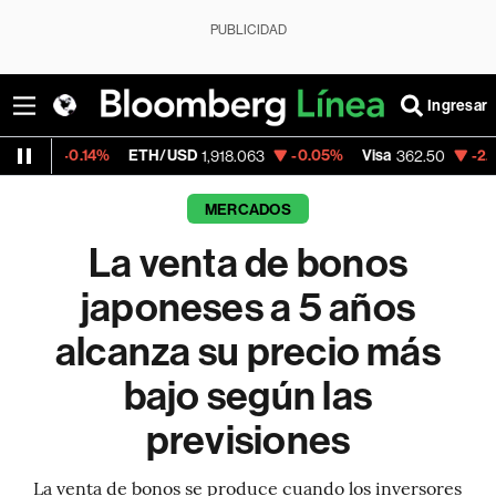
PUBLICIDAD
Ingresar
4%
ETH/USD
-0.05%
Visa
-2.15%
Mercado
1,918.063
362.50
MERCADOS
La venta de bonos
japoneses a 5 años
alcanza su precio más
bajo según las
previsiones
La venta de bonos se produce cuando los inversores