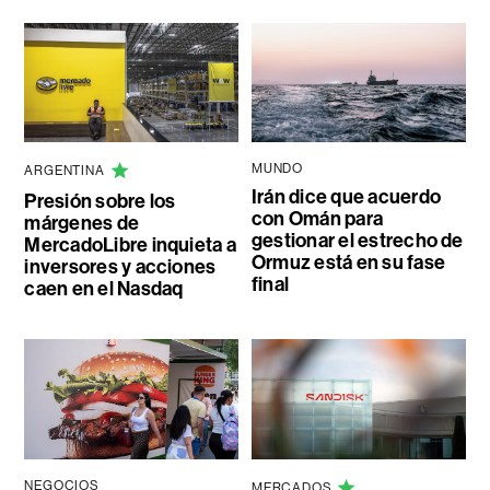
MUNDO
ARGENTINA
Irán dice que acuerdo
Presión sobre los
con Omán para
márgenes de
gestionar el estrecho de
MercadoLibre inquieta a
Ormuz está en su fase
inversores y acciones
final
caen en el Nasdaq
NEGOCIOS
MERCADOS