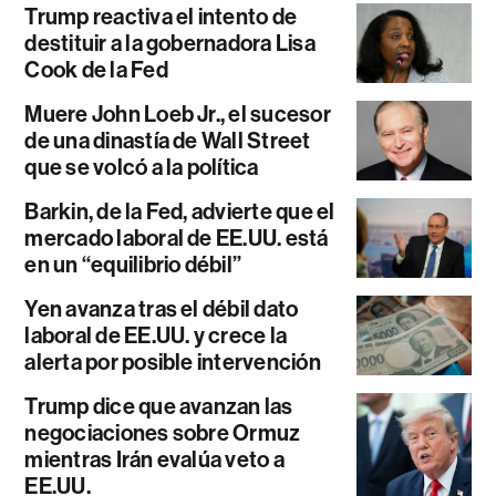
Trump reactiva el intento de
destituir a la gobernadora Lisa
Cook de la Fed
Muere John Loeb Jr., el sucesor
de una dinastía de Wall Street
que se volcó a la política
Barkin, de la Fed, advierte que el
mercado laboral de EE.UU. está
en un “equilibrio débil”
Yen avanza tras el débil dato
laboral de EE.UU. y crece la
alerta por posible intervención
Trump dice que avanzan las
negociaciones sobre Ormuz
mientras Irán evalúa veto a
EE.UU.