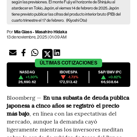
según las previsiones.
El monte Fuji y el horizonte de Shinjuku al
atardecer en Tokio, Japón, el viernes 14 de febrero de 2025. Japón
tiene previsto publicar las cifras del producto interior bruto (PIB) del
cuarto trimestre el 17 de febrero.
(Kiyoshi Ota)
Por
Mia Glass - Masahiro Hidaka
13 de noviembre, 2025 | 01:09 AM
ÚLTIMAS
COTIZACIONES
NASDAQ
IBOVESPA
S&P/BMV IPC
+1.30%
-1.73%
+0.82%
26,690.62
172,513.42
66,938.64
Bloomberg —
En una subasta de deuda pública
japonesa a cinco años se registró el precio
más bajo
, en línea con las expectativas del
mercado, aunque la demanda cayó
ligeramente mientras los inversores meditan