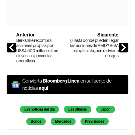
Anterior
Siguiente
Berkshire recompra
¿Hasta dónde pueden llegar
acciones propias por
las acciones de AMD? BofA
US$4.500 millones tras
es optimista, pero advierte
elevar sus ganancias
riesgos
operativas
Convierta
Bloomberg Línea
en su fuente de
noticias
aquí
Temas de este artículo
Las noticias del día
Las Últimas
Japón
Bonos
Mercados
Previsiones