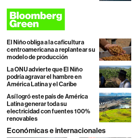
El Niño obliga a la caficultura
centroamericana a replantear su
modelo de producción
La ONU advierte que El Niño
podría agravar el hambre en
América Latina y el Caribe
Así logró este país de América
Latina generar toda su
electricidad con fuentes 100%
renovables
Económicas e internacionales