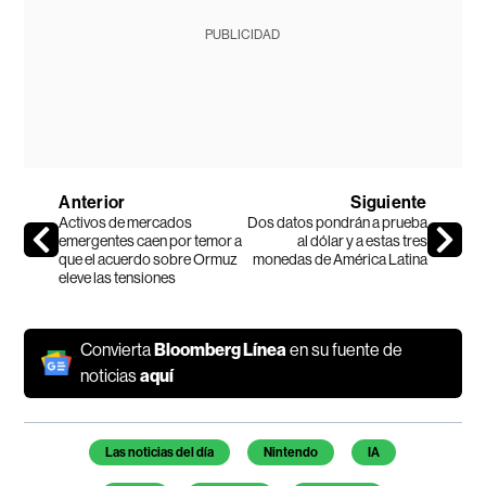
PUBLICIDAD
Anterior
Siguiente
Activos de mercados
Dos datos pondrán a prueba
emergentes caen por temor a
al dólar y a estas tres
que el acuerdo sobre Ormuz
monedas de América Latina
eleve las tensiones
Convierta
Bloomberg Línea
en su fuente de
noticias
aquí
Temas de este artículo
Las noticias del día
Nintendo
IA