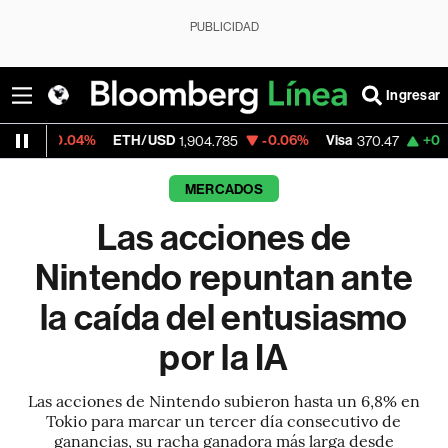
PUBLICIDAD
Ingresar
%
ETH/USD
-0.06%
Visa
+0.52%
Mercad
1,904.785
370.47
MERCADOS
Las acciones de
Nintendo repuntan ante
la caída del entusiasmo
por la IA
Las acciones de Nintendo subieron hasta un 6,8% en
Tokio para marcar un tercer día consecutivo de
ganancias, su racha ganadora más larga desde