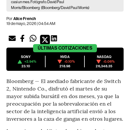
casi un mes. Fotógrafo: David Paul
Morris/Bloomberg
(Bloomberg/David Paul Morris)
Por
Alice French
19 de mayo, 2026 | 04:54 AM
ÚLTIMAS
COTIZACIONES
SONY
NVDA
NASDAQ
+2.94%
-0.10%
-0.06%
23.10
218.98
26,348.35
Bloomberg — El asediado fabricante de Switch
2, Nintendo Co., disfrutó el martes de su
mayor subida bursátil en dos meses, ya que la
preocupación por la sobrevaloración en el
sector de la inteligencia artificial envió a los
inversores a la caza de gangas en otros lugares.