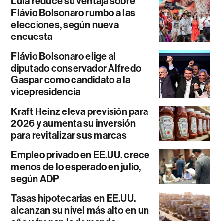
Lula reduce su ventaja sobre
Flávio Bolsonaro rumbo a las
elecciones, según nueva
encuesta
Flávio Bolsonaro elige al
diputado conservador Alfredo
Gaspar como candidato a la
vicepresidencia
Kraft Heinz eleva previsión para
2026 y aumenta su inversión
para revitalizar sus marcas
Empleo privado en EE.UU. crece
menos de lo esperado en julio,
según ADP
Tasas hipotecarias en EE.UU.
alcanzan su nivel más alto en un