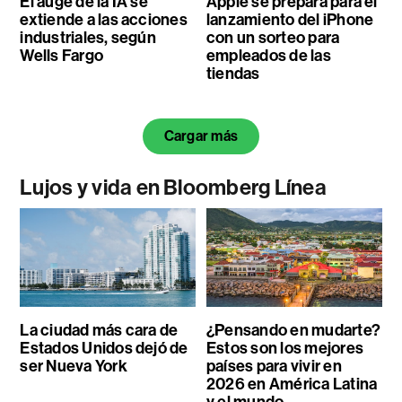
El auge de la IA se
Apple se prepara para el
extiende a las acciones
lanzamiento del iPhone
industriales, según
con un sorteo para
Wells Fargo
empleados de las
tiendas
Cargar más
Lujos y vida en Bloomberg Línea
La ciudad más cara de
¿Pensando en mudarte?
Estados Unidos dejó de
Estos son los mejores
ser Nueva York
países para vivir en
2026 en América Latina
y el mundo