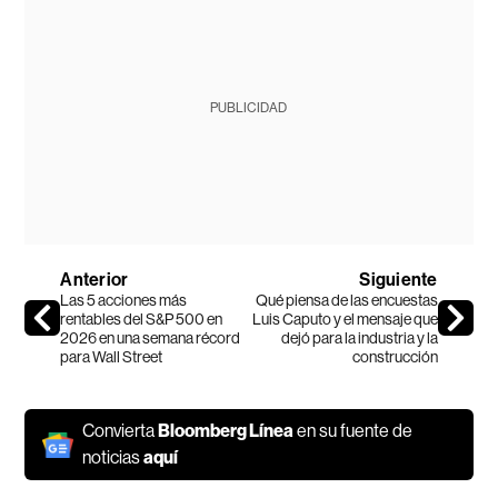
PUBLICIDAD
Anterior
Siguiente
Las 5 acciones más
Qué piensa de las encuestas
rentables del S&P 500 en
Luis Caputo y el mensaje que
2026 en una semana récord
dejó para la industria y la
para Wall Street
construcción
Convierta
Bloomberg Línea
en su fuente de
noticias
aquí