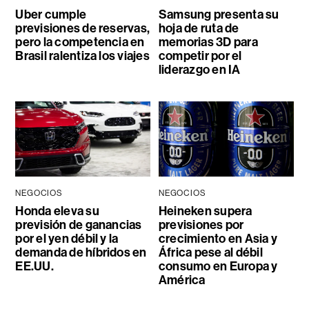
Uber cumple
Samsung presenta su
previsiones de reservas,
hoja de ruta de
pero la competencia en
memorias 3D para
Brasil ralentiza los viajes
competir por el
liderazgo en IA
NEGOCIOS
NEGOCIOS
Honda eleva su
Heineken supera
previsión de ganancias
previsiones por
por el yen débil y la
crecimiento en Asia y
demanda de híbridos en
África pese al débil
EE.UU.
consumo en Europa y
América