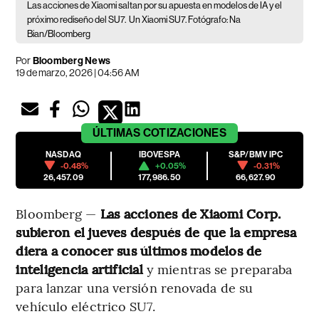
Las acciones de Xiaomi saltan por su apuesta en modelos de IA y el
próximo rediseño del SU7.
Un Xiaomi SU7. Fotógrafo: Na
Bian/Bloomberg
Por
Bloomberg News
19 de marzo, 2026 | 04:56 AM
ÚLTIMAS
COTIZACIONES
NASDAQ
IBOVESPA
S&P/BMV IPC
-0.48%
+0.05%
-0.31%
26,457.09
177,986.50
66,627.90
Bloomberg —
Las acciones de Xiaomi Corp.
subieron el jueves después de que la empresa
diera a conocer sus últimos modelos de
inteligencia artificial
y mientras se preparaba
para lanzar una versión renovada de su
vehículo eléctrico SU7.