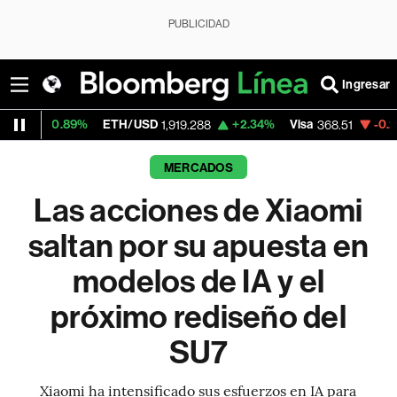
PUBLICIDAD
Ingresar
9%
ETH/USD
+2.34%
Visa
-0.29%
Mercad
1,919.288
368.51
MERCADOS
Las acciones de Xiaomi
saltan por su apuesta en
modelos de IA y el
próximo rediseño del
SU7
Xiaomi ha intensificado sus esfuerzos en IA para