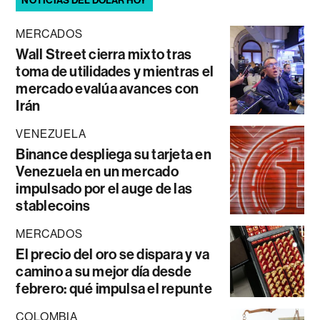
NOTICIAS DEL DÓLAR HOY
MERCADOS
Wall Street cierra mixto tras
toma de utilidades y mientras el
mercado evalúa avances con
Irán
VENEZUELA
Binance despliega su tarjeta en
Venezuela en un mercado
impulsado por el auge de las
stablecoins
MERCADOS
El precio del oro se dispara y va
camino a su mejor día desde
febrero: qué impulsa el repunte
COLOMBIA