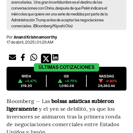
arancelarias.
Una gran incertidumbre es el destino de las
conversaciones con China, después de que Pekín indicara el
miércoles que quiere ver una serie de medidas por parte de la
Administración Trump antes de aceptar las negociaciones
comerciales.
(Bloomberg/Kiyoshi Ota)
Por
Anand Krishnamoorthy
17 de abril, 2025 | 01:29 AM
ÚLTIMAS
COTIZACIONES
NVDA
GS
NASDAQ
+3.47%
+0.70%
-0.83%
219.20
1,060.38
26,363.44
Bloomberg — Las
bolsas asiáticas subieron
ligeramente
y el yen se debilitó, ya que los
inversores se animaron tras la primera ronda
de negociaciones comerciales entre Estados
Unidos y Japón.