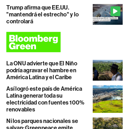
Trump afirma que EE.UU.
"mantendrá el estrecho" y lo
controlará
La ONU advierte que El Niño
podría agravar el hambre en
América Latina y el Caribe
Así logró este país de América
Latina generar toda su
electricidad con fuentes 100%
renovables
Ni los parques nacionales se
salvan: Greenpeace emite