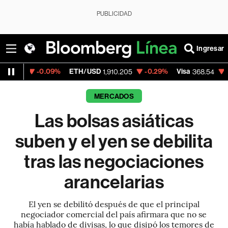
PUBLICIDAD
Ingresar
09%
ETH/USD
-0.29%
Visa
-0.28%
Merca
1,910.205
368.54
MERCADOS
Las bolsas asiáticas
suben y el yen se debilita
tras las negociaciones
arancelarias
El yen se debilitó después de que el principal
negociador comercial del país afirmara que no se
había hablado de divisas, lo que disipó los temores de