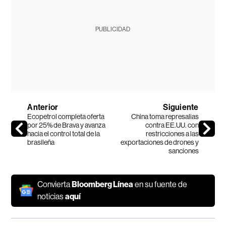
PUBLICIDAD
Anterior
Siguiente
Ecopetrol completa oferta
China toma represalias
por 25% de Brava y avanza
contra EE.UU. con
hacia el control total de la
restricciones a las
brasileña
exportaciones de drones y
sanciones
Convierta
Bloomberg Línea
en su fuente de
noticias
aquí