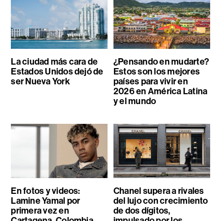
La ciudad más cara de
¿Pensando en mudarte?
Estados Unidos dejó de
Estos son los mejores
ser Nueva York
países para vivir en
2026 en América Latina
y el mundo
En fotos y videos:
Chanel supera a rivales
Lamine Yamal por
del lujo con crecimiento
primera vez en
de dos dígitos,
Cartagena, Colombia
impulsado por los