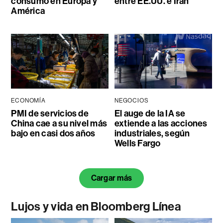
consumo en Europa y
entre EE.UU. e Irán
América
ECONOMÍA
NEGOCIOS
PMI de servicios de
El auge de la IA se
China cae a su nivel más
extiende a las acciones
bajo en casi dos años
industriales, según
Wells Fargo
Cargar más
Lujos y vida en Bloomberg Línea