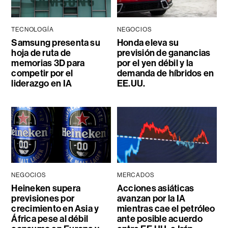
TECNOLOGÍA
NEGOCIOS
Samsung presenta su
Honda eleva su
hoja de ruta de
previsión de ganancias
memorias 3D para
por el yen débil y la
competir por el
demanda de híbridos en
liderazgo en IA
EE.UU.
NEGOCIOS
MERCADOS
Heineken supera
Acciones asiáticas
previsiones por
avanzan por la IA
crecimiento en Asia y
mientras cae el petróleo
África pese al débil
ante posible acuerdo