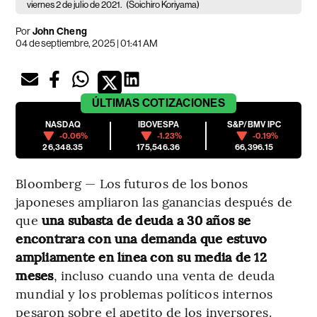
viernes 2 de julio de 2021.
(Soichiro Koriyama)
Por
John Cheng
04 de septiembre, 2025 | 01:41 AM
ÚLTIMAS
COTIZACIONES
NASDAQ
IBOVESPA
S&P/BMV IPC
-0.06%
-1.23%
-0.19%
26,348.35
175,546.36
66,396.15
Bloomberg — Los futuros de los bonos
japoneses ampliaron las ganancias después de
que
una subasta de deuda a 30 años se
encontrara con una demanda que estuvo
ampliamente en línea con su media de 12
meses
, incluso cuando una venta de deuda
mundial y los problemas políticos internos
pesaron sobre el apetito de los inversores.