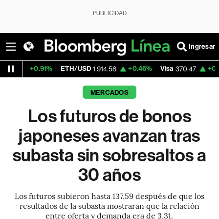
PUBLICIDAD
Ingresar
91%
ETH/USD
+0.46%
Visa
+0.52%
Mercad
1,914.58
370.47
MERCADOS
Los futuros de bonos
japoneses avanzan tras
subasta sin sobresaltos a
30 años
Los futuros subieron hasta 137,59 después de que los
resultados de la subasta mostraran que la relación
entre oferta y demanda era de 3,31.