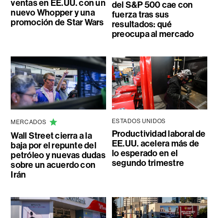
ventas en EE.UU. con un
del S&P 500 cae con
nuevo Whopper y una
fuerza tras sus
promoción de Star Wars
resultados: qué
preocupa al mercado
ESTADOS UNIDOS
MERCADOS
Productividad laboral de
Wall Street cierra a la
EE.UU. acelera más de
baja por el repunte del
lo esperado en el
petróleo y nuevas dudas
segundo trimestre
sobre un acuerdo con
Irán