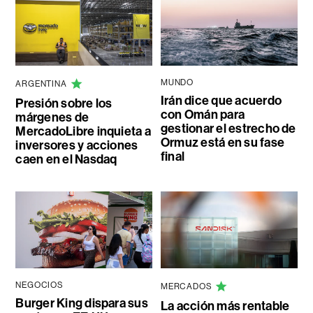
MUNDO
ARGENTINA
Irán dice que acuerdo
Presión sobre los
con Omán para
márgenes de
gestionar el estrecho de
MercadoLibre inquieta a
Ormuz está en su fase
inversores y acciones
final
caen en el Nasdaq
NEGOCIOS
MERCADOS
Burger King dispara sus
La acción más rentable