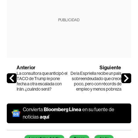
PUBLICIDAD
Anterior
Siguiente
La consultora que anticipó el
De la Espriella recibe un país
TACO de Trump le pone
sobreendeudado que crece
fecha a otra escalada con
poco, pero con récords de
Irán: ¿cuándo será?
empleo y menos pobreza
Convierta
Bloomberg Línea
en su fuente de
noticias
aquí
Temas de este artículo