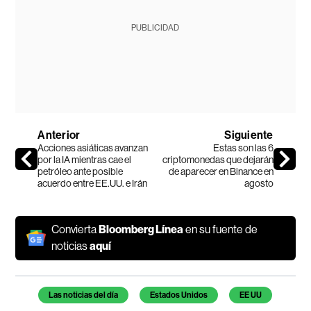
PUBLICIDAD
Anterior
Siguiente
Acciones asiáticas avanzan
Estas son las 6
por la IA mientras cae el
criptomonedas que dejarán
petróleo ante posible
de aparecer en Binance en
acuerdo entre EE.UU. e Irán
agosto
Convierta
Bloomberg Línea
en su fuente de
noticias
aquí
Temas de este artículo
Las noticias del día
Estados Unidos
EE UU