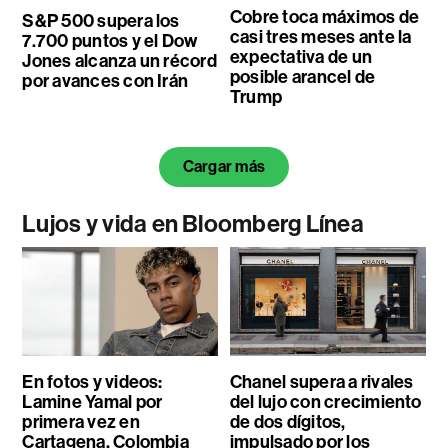
Cobre toca máximos de
S&P 500 supera los
casi tres meses ante la
7.700 puntos y el Dow
expectativa de un
Jones alcanza un récord
posible arancel de
por avances con Irán
Trump
Cargar más
Lujos y vida en Bloomberg Línea
En fotos y videos:
Chanel supera a rivales
Lamine Yamal por
del lujo con crecimiento
primera vez en
de dos dígitos,
Cartagena, Colombia
impulsado por los