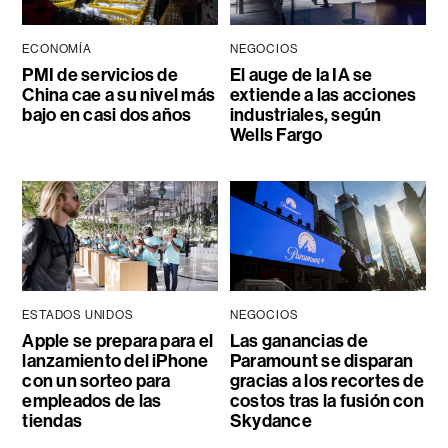
ECONOMÍA
NEGOCIOS
PMI de servicios de
El auge de la IA se
China cae a su nivel más
extiende a las acciones
bajo en casi dos años
industriales, según
Wells Fargo
ESTADOS UNIDOS
NEGOCIOS
Apple se prepara para el
Las ganancias de
lanzamiento del iPhone
Paramount se disparan
con un sorteo para
gracias a los recortes de
empleados de las
costos tras la fusión con
tiendas
Skydance