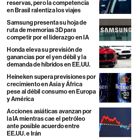
reservas, pero la competencia
en Brasil ralentiza los viajes
Samsung presenta su hoja de
ruta de memorias 3D para
competir por el liderazgo en IA
Honda eleva su previsión de
ganancias por el yen débil y la
demanda de híbridos en EE.UU.
Heineken supera previsiones por
crecimiento en Asia y África
pese al débil consumo en Europa
y América
Acciones asiáticas avanzan por
la IA mientras cae el petróleo
ante posible acuerdo entre
EE.UU. e Irán