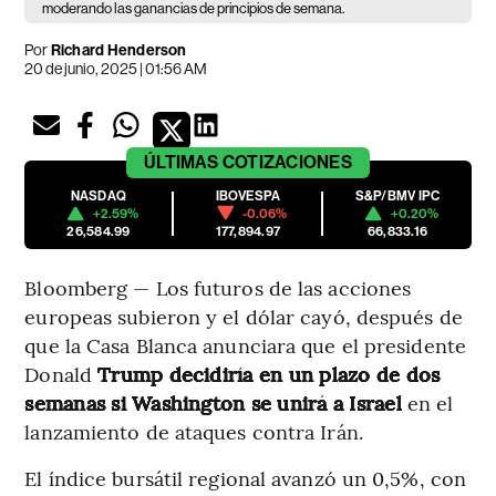
moderando las ganancias de principios de semana.
Por
Richard Henderson
20 de junio, 2025 | 01:56 AM
ÚLTIMAS
COTIZACIONES
NASDAQ
IBOVESPA
S&P/BMV IPC
+2.59%
-0.06%
+0.20%
26,584.99
177,894.97
66,833.16
Bloomberg — Los futuros de las acciones
europeas subieron y el dólar cayó, después de
que la Casa Blanca anunciara que el presidente
Donald
Trump decidiría en un plazo de dos
semanas si Washington se unirá a Israel
en el
lanzamiento de ataques contra Irán.
El índice bursátil regional avanzó un 0,5%, con