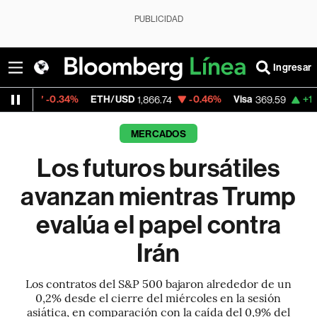
PUBLICIDAD
Ingresar
34%
ETH/USD
-0.46%
Visa
+1.07%
Mercado
1,866.74
369.59
MERCADOS
Los futuros bursátiles
avanzan mientras Trump
evalúa el papel contra
Irán
Los contratos del S&P 500 bajaron alrededor de un
0,2% desde el cierre del miércoles en la sesión
asiática, en comparación con la caída del 0,9% del