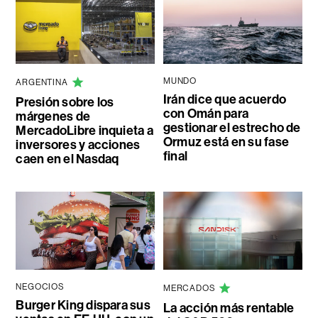
MUNDO
ARGENTINA
Irán dice que acuerdo
Presión sobre los
con Omán para
márgenes de
gestionar el estrecho de
MercadoLibre inquieta a
Ormuz está en su fase
inversores y acciones
final
caen en el Nasdaq
NEGOCIOS
MERCADOS
Burger King dispara sus
La acción más rentable