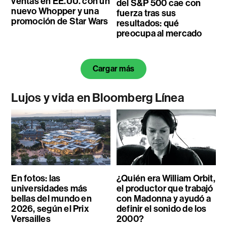
ventas en EE.UU. con un
del S&P 500 cae con
nuevo Whopper y una
fuerza tras sus
promoción de Star Wars
resultados: qué
preocupa al mercado
Cargar más
Lujos y vida en Bloomberg Línea
En fotos: las
¿Quién era William Orbit,
universidades más
el productor que trabajó
bellas del mundo en
con Madonna y ayudó a
2026, según el Prix
definir el sonido de los
Versailles
2000?