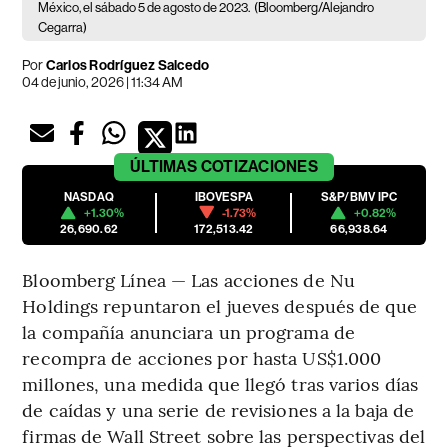
México, el sábado 5 de agosto de 2023.
(Bloomberg/Alejandro
Cegarra)
Por
Carlos Rodríguez Salcedo
04 de junio, 2026 | 11:34 AM
ÚLTIMAS
COTIZACIONES
NASDAQ
IBOVESPA
S&P/BMV IPC
+1.30%
-1.73%
+0.82%
26,690.62
172,513.42
66,938.64
Bloomberg Línea — Las acciones de Nu
Holdings repuntaron el jueves después de que
la compañía anunciara un programa de
recompra de acciones por hasta US$1.000
millones, una medida que llegó tras varios días
de caídas y una serie de revisiones a la baja de
firmas de Wall Street sobre las perspectivas del