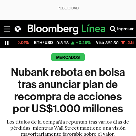
PUBLICIDAD
Ingresar
%
ETH/USD
+0.26%
Visa
-2.15%
MercadoLi
1,918.98
362.50
MERCADOS
Nubank rebota en bolsa
tras anunciar plan de
recompra de acciones
por US$1.000 millones
Los títulos de la compañía repuntan tras varios días de
pérdidas, mientras Wall Street mantiene una visión
mayoritariamente favorable sobre el valor.