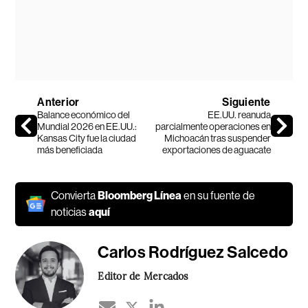
Anterior
Siguiente
Balance económico del
EE.UU. reanuda
Mundial 2026 en EE.UU.:
parcialmente operaciones en
Kansas City fue la ciudad
Michoacán tras suspender
más beneficiada
exportaciones de aguacate
Convierta
Bloomberg Línea
en su fuente de
noticias
aquí
Carlos Rodríguez Salcedo
Editor de Mercados