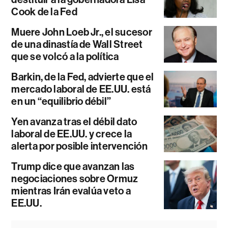
Cook de la Fed
Muere John Loeb Jr., el sucesor
de una dinastía de Wall Street
que se volcó a la política
Barkin, de la Fed, advierte que el
mercado laboral de EE.UU. está
en un “equilibrio débil”
Yen avanza tras el débil dato
laboral de EE.UU. y crece la
alerta por posible intervención
Trump dice que avanzan las
negociaciones sobre Ormuz
mientras Irán evalúa veto a
EE.UU.