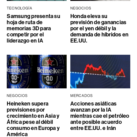
TECNOLOGÍA
NEGOCIOS
Samsung presenta su
Honda eleva su
hoja de ruta de
previsión de ganancias
memorias 3D para
por el yen débil y la
competir por el
demanda de híbridos en
liderazgo en IA
EE.UU.
NEGOCIOS
MERCADOS
Heineken supera
Acciones asiáticas
previsiones por
avanzan por la IA
crecimiento en Asia y
mientras cae el petróleo
África pese al débil
ante posible acuerdo
consumo en Europa y
entre EE.UU. e Irán
América