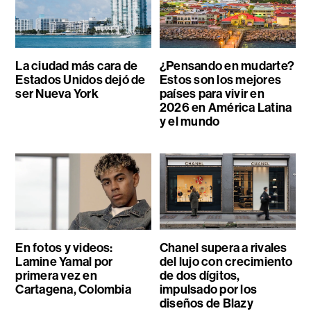
La ciudad más cara de
¿Pensando en mudarte?
Estados Unidos dejó de
Estos son los mejores
ser Nueva York
países para vivir en
2026 en América Latina
y el mundo
En fotos y videos:
Chanel supera a rivales
Lamine Yamal por
del lujo con crecimiento
primera vez en
de dos dígitos,
Cartagena, Colombia
impulsado por los
diseños de Blazy