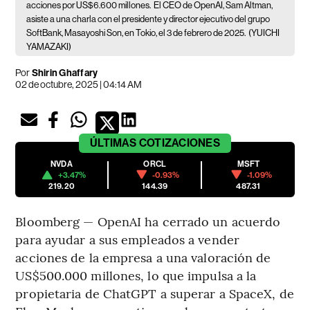
acciones por US$6.600 millones.
El CEO de OpenAI, Sam Altman,
asiste a una charla con el presidente y director ejecutivo del grupo
SoftBank, Masayoshi Son, en Tokio, el 3 de febrero de 2025.
(YUICHI
YAMAZAKI)
Por
Shirin Ghaffary
02 de octubre, 2025 | 04:14 AM
ÚLTIMAS
COTIZACIONES
NVDA
ORCL
MSFT
+3.47%
-0.93%
-1.09%
219.20
144.39
487.31
Bloomberg — OpenAI ha cerrado un acuerdo
para ayudar a sus empleados a vender
acciones de la empresa a una valoración de
US$500.000 millones, lo que impulsa a la
propietaria de ChatGPT a superar a SpaceX, de