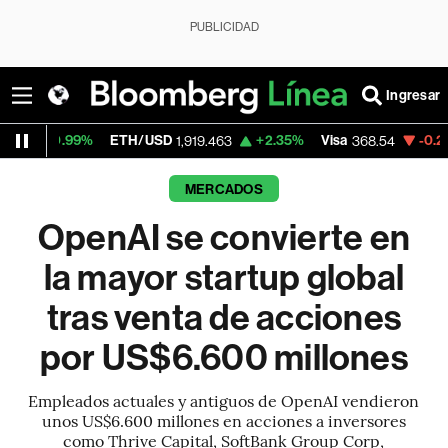
PUBLICIDAD
Ingresar
ETH/USD
+2.35%
Visa
-0.28%
MercadoL
1,919.463
368.54
MERCADOS
OpenAI se convierte en
la mayor startup global
tras venta de acciones
por US$6.600 millones
Empleados actuales y antiguos de OpenAI vendieron
unos US$6.600 millones en acciones a inversores
como Thrive Capital, SoftBank Group Corp,