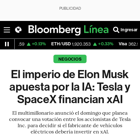
PUBLICIDAD
Ingresar
+0.13%
ETH/USD
+0.33%
Visa
-2.15%
1,920.353
362.50
NEGOCIOS
El imperio de Elon Musk
apuesta por la IA: Tesla y
SpaceX financian xAI
El multimillonario anunció el domingo que planea
convocar una votación entre los accionistas de Tesla
Inc. para decidir si el fabricante de vehículos
eléctricos debería invertir en xAI.