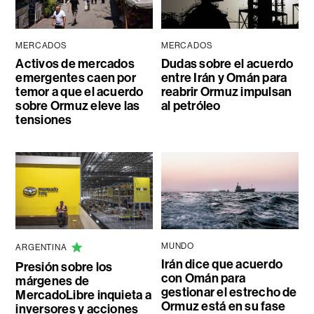
MERCADOS
MERCADOS
Activos de mercados
Dudas sobre el acuerdo
emergentes caen por
entre Irán y Omán para
temor a que el acuerdo
reabrir Ormuz impulsan
sobre Ormuz eleve las
al petróleo
tensiones
MUNDO
ARGENTINA
Irán dice que acuerdo
Presión sobre los
con Omán para
márgenes de
gestionar el estrecho de
MercadoLibre inquieta a
Ormuz está en su fase
inversores y acciones