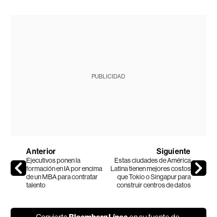
PUBLICIDAD
Anterior
Siguiente
Ejecutivos ponen la
Estas ciudades de América
formación en IA por encima
Latina tienen mejores costos
de un MBA para contratar
que Tokio o Singapur para
talento
construir centros de datos