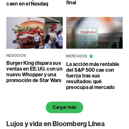
final
caen en el Nasdaq
NEGOCIOS
MERCADOS
Burger King dispara sus
La acción más rentable
ventas en EE.UU. con un
del S&P 500 cae con
nuevo Whopper y una
fuerza tras sus
promoción de Star Wars
resultados: qué
preocupa al mercado
Cargar más
Lujos y vida en Bloomberg Línea