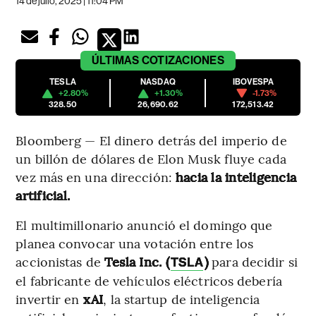
14 de julio, 2025 | 11:04 PM
ÚLTIMAS
COTIZACIONES
TESLA
NASDAQ
IBOVESPA
+2.80%
+1.30%
-1.73%
328.50
26,690.62
172,513.42
Bloomberg — El dinero detrás del imperio de
un billón de dólares de Elon Musk fluye cada
vez más en una dirección:
hacia la inteligencia
artificial.
El multimillonario anunció el domingo que
planea convocar una votación entre los
accionistas de
Tesla Inc. (
)
para decidir si
TSLA
el fabricante de vehículos eléctricos debería
invertir en
xAI
, la startup de inteligencia