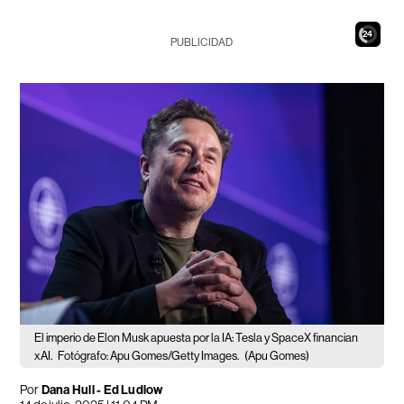
22
PUBLICIDAD
El imperio de Elon Musk apuesta por la IA: Tesla y SpaceX financian
xAI.
Fotógrafo: Apu Gomes/Getty Images.
(Apu Gomes)
Por
Dana Hull - Ed Ludlow