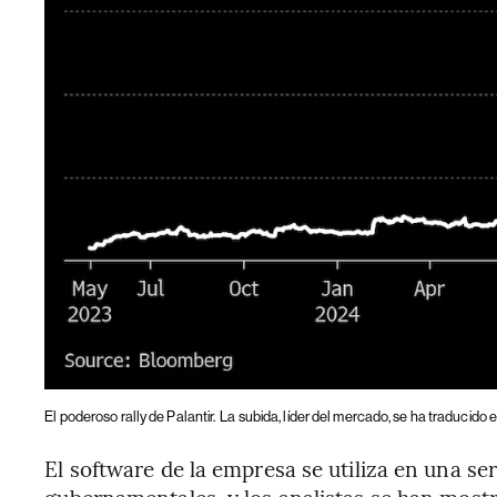
El poderoso rally de Palantir.
La subida, líder del mercado, se ha traducido 
El software de la empresa se utiliza en una ser