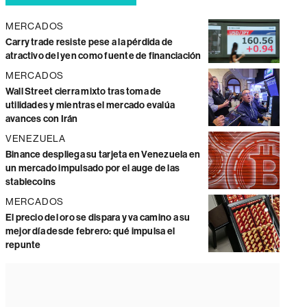
MERCADOS
Carry trade resiste pese a la pérdida de
atractivo del yen como fuente de financiación
MERCADOS
Wall Street cierra mixto tras toma de
utilidades y mientras el mercado evalúa
avances con Irán
VENEZUELA
Binance despliega su tarjeta en Venezuela en
un mercado impulsado por el auge de las
stablecoins
MERCADOS
El precio del oro se dispara y va camino a su
mejor día desde febrero: qué impulsa el
repunte