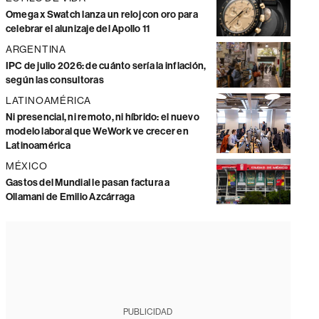
Omega x Swatch lanza un reloj con oro para
celebrar el alunizaje del Apollo 11
ARGENTINA
IPC de julio 2026: de cuánto sería la inflación,
según las consultoras
LATINOAMÉRICA
Ni presencial, ni remoto, ni híbrido: el nuevo
modelo laboral que WeWork ve crecer en
Latinoamérica
MÉXICO
Gastos del Mundial le pasan factura a
Ollamani de Emilio Azcárraga
PUBLICIDAD