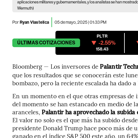
aplicaciones militares y gubernamentales, y los analistas se han mostrad
Wermuth)
Por
Ryan Vlastelica
05 de mayo, 2025 | 01:33 PM
PLTR
-2.55%
ÚLTIMAS
COTIZACIONES
158.43
Bloomberg — Los inversores de
Palantir Tech
que los resultados que se conocerán este lunes
bombazo, pero la reciente escalada ha dado a 
En un momento en el que otras empresas de inte
del momento se han estancado en medio de la
aranceles,
Palantir ha aprovechado la subida
El valor no solo es el que más ha subido desd
presidente Donald Trump hace poco más de un
ganado en el índice S&P 500 este año, un 64%,