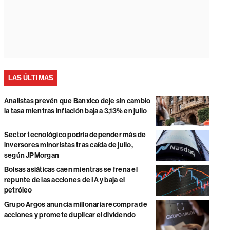
LAS ÚLTIMAS
Analistas prevén que Banxico deje sin cambio
la tasa mientras inflación baja a 3,13% en julio
Sector tecnológico podría depender más de
inversores minoristas tras caída de julio,
según JPMorgan
Bolsas asiáticas caen mientras se frena el
repunte de las acciones de IA y baja el
petróleo
Grupo Argos anuncia millonaria recompra de
acciones y promete duplicar el dividendo