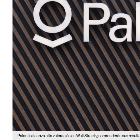
Palantir alcanza alta valoración en Wall Street: ¿sorprenderán sus result