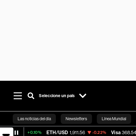
Seleccione un país
Las noticias del día
Newsletters
Línea Mundial
ETH/USD
1,911.56
Visa
368.54
+0.10%
-0.22%
-0.28%
Bloomberg 