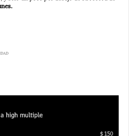
unes.
IDAD