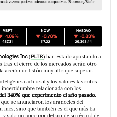
o cada vez más positivos sobre sus perspectivas.
(Bloomberg/Stefan
MSFT
NOW
NASDAQ
-1.09%
-0.78%
-0.83%
487.31
117.22
26,363.44
nologies Inc
(
) han estado apostando a
PLTR
 tras el cierre de los mercados serán otro
la acción un listón muy alto que superar.
ligencia artificial y los valores favoritos
 incertidumbre relacionada con los
 del 340% que experimentó el año pasado.
e que se anunciaron los aranceles del
 mes, sino que también es el que más ha
 y solo un poco por debajo de su récord de