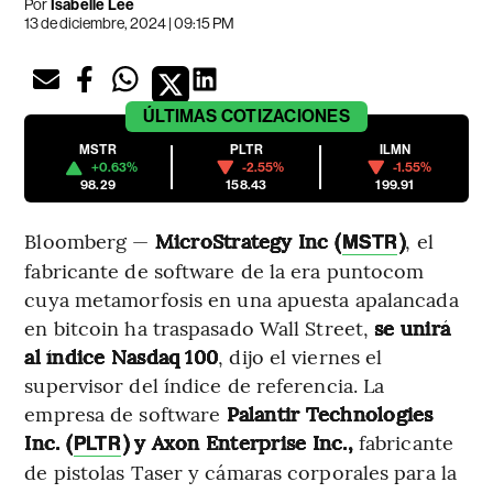
Por
Isabelle Lee
13 de diciembre, 2024 | 09:15 PM
ÚLTIMAS
COTIZACIONES
MSTR
PLTR
ILMN
+0.63%
-2.55%
-1.55%
98.29
158.43
199.91
Bloomberg —
MicroStrategy Inc (
)
, el
MSTR
fabricante de software de la era puntocom
cuya metamorfosis en una apuesta apalancada
en bitcoin ha traspasado Wall Street,
se unirá
al índice Nasdaq 100
, dijo el viernes el
supervisor del índice de referencia. La
empresa de software
Palantir Technologies
Inc. (
) y Axon Enterprise Inc.,
fabricante
PLTR
de pistolas Taser y cámaras corporales para la