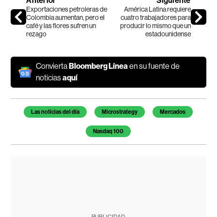
Anterior
Siguiente
Exportaciones petroleras de
América Latina requiere
Colombia aumentan, pero el
cuatro trabajadores para
café y las flores sufren un
producir lo mismo que un
rezago
estadounidense
Convierta
Bloomberg Línea
en su fuente de
noticias
aquí
Temas de este artículo
Las noticias del día
Microstrategy
Mercados
Nasdaq 100