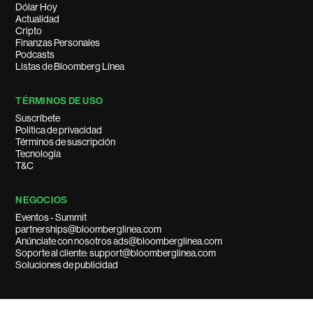
Dólar Hoy
Actualidad
Cripto
Finanzas Personales
Podcasts
Listas de Bloomberg Línea
TÉRMINOS DE USO
Suscríbete
Política de privacidad
Términos de suscripción
Tecnología
T&C
NEGOCIOS
Eventos - Summit
partnerships@bloomberglinea.com
Anúnciate con nosotros ads@bloomberglinea.com
Soporte al cliente: support@bloomberglinea.com
Soluciones de publicidad