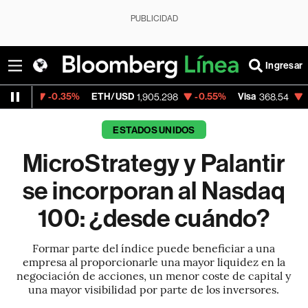
PUBLICIDAD
Ingresar
35%
ETH/USD
-0.55%
Visa
-0.28%
Merc
1,905.298
368.54
ESTADOS UNIDOS
MicroStrategy y Palantir
se incorporan al Nasdaq
100: ¿desde cuándo?
Formar parte del índice puede beneficiar a una
empresa al proporcionarle una mayor liquidez en la
negociación de acciones, un menor coste de capital y
una mayor visibilidad por parte de los inversores.