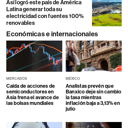
Así logró este país de América
Latina generar toda su
electricidad con fuentes 100%
renovables
Económicas e internacionales
MERCADOS
MÉXICO
Caída de acciones de
Analistas prevén que
semiconductores en
Banxico deje sin cambio
Asia frena el avance de
la tasa mientras
las bolsas mundiales
inflación baja a 3,13% en
julio