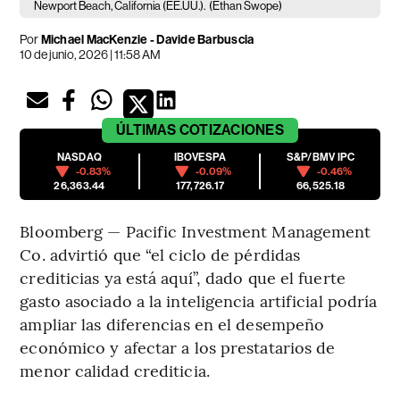
Newport Beach, California (EE.UU.).
(Ethan Swope)
Por
Michael MacKenzie - Davide Barbuscia
10 de junio, 2026 | 11:58 AM
ÚLTIMAS
COTIZACIONES
NASDAQ
IBOVESPA
S&P/BMV IPC
-0.83%
-0.09%
-0.46%
26,363.44
177,726.17
66,525.18
Bloomberg — Pacific Investment Management
Co. advirtió que “el ciclo de pérdidas
crediticias ya está aquí”, dado que el fuerte
gasto asociado a la inteligencia artificial podría
ampliar las diferencias en el desempeño
económico y afectar a los prestatarios de
menor calidad crediticia.