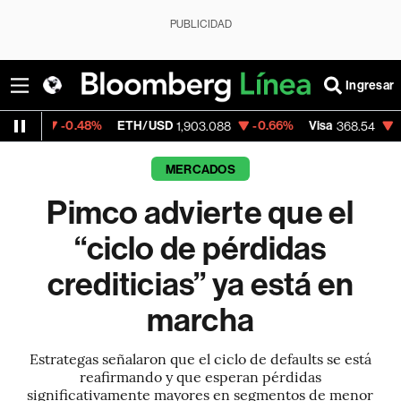
PUBLICIDAD
Ingresar
.48%
ETH/USD
-0.66%
Visa
-0.28%
Mer
1,903.088
368.54
MERCADOS
Pimco advierte que el
“ciclo de pérdidas
crediticias” ya está en
marcha
Estrategas señalaron que el ciclo de defaults se está
reafirmando y que esperan pérdidas
significativamente mayores en segmentos de menor