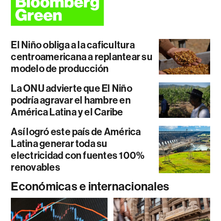
El Niño obliga a la caficultura
centroamericana a replantear su
modelo de producción
La ONU advierte que El Niño
podría agravar el hambre en
América Latina y el Caribe
Así logró este país de América
Latina generar toda su
electricidad con fuentes 100%
renovables
Económicas e internacionales