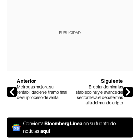
PUBLICIDAD
Anterior
Siguiente
Metrogas mejora su
El dólar domina las
rentabilidad en el tramo final
stablecoins y el avance del
de su proceso de venta
sector lleva el debate más
allá del mundo cripto
Convierta
Bloomberg Línea
en su fuente de
noticias
aquí