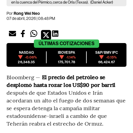
en la cuenca del Pérmico, cerca de Orla (Texas).
(Daniel Acker)
Por
Rong Wei Neo
07 de abril, 2026 | 08:48 PM
ÚLTIMAS
COTIZACIONES
NASDAQ
IBOVESPA
S&P/BMV IPC
-0.06%
-1.14%
-0.15%
26,348.35
175,701.78
66,424.67
Bloomberg —
El precio del petróleo se
desplomó hasta rozar los US$90 por barril
después de que Estados Unidos e Irán
acordaran un alto el fuego de dos semanas que
se espera detenga la campaña militar
estadounidense-israelí a cambio de que
Teherán reabra el estrecho de Ormuz.