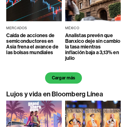
MERCADOS
MÉXICO
Caída de acciones de
Analistas prevén que
semiconductores en
Banxico deje sin cambio
Asia frena el avance de
la tasa mientras
las bolsas mundiales
inflación baja a 3,13% en
julio
Cargar más
Lujos y vida en Bloomberg Línea