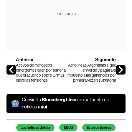
PUBLICIDAD
Anterior
Siguiente
Activos de mercados
Aerolíneas Argentinas sigue
emergentes caen por temor a
en verde y pagará el
que el acuerdo sobre Ormuz
impuesto a las ganancias por
eleve las tensiones
primera vez en su historia
Convierta
Bloomberg Línea
en su fuente de
noticias
aquí
Temas de este artículo
Las noticias del día
EE UU
Estados Unidos