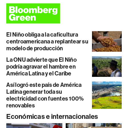
El Niño obliga a la caficultura
centroamericana a replantear su
modelo de producción
La ONU advierte que El Niño
podría agravar el hambre en
América Latina y el Caribe
Así logró este país de América
Latina generar toda su
electricidad con fuentes 100%
renovables
Económicas e internacionales