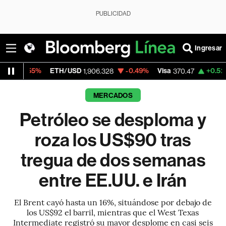
PUBLICIDAD
Ingresar
%
ETH/USD
-0.49%
Visa
+0.52%
Mercado
1,906.328
370.47
MERCADOS
Petróleo se desploma y
roza los US$90 tras
tregua de dos semanas
entre EE.UU. e Irán
El Brent cayó hasta un 16%, situándose por debajo de
los US$92 el barril, mientras que el West Texas
Intermediate registró su mayor desplome en casi seis