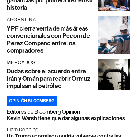
ganancias por primera vez en su
historia
ARGENTINA
YPF cierra venta de más áreas
convencionales con Pecom de
Perez Companc entre los
compradores
MERCADOS
Dudas sobre el acuerdo entre
Irán y Omán para reabrir Ormuz
impulsan al petróleo
OPINIÓN BLOOMBERG
Editores de Bloomberg Opinion
Kevin Warsh tiene que dar algunas explicaciones
Liam Denning
Un Trump acorralado podría volverse contra las