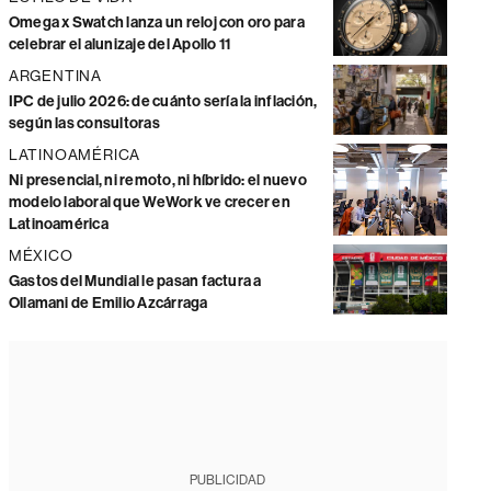
Omega x Swatch lanza un reloj con oro para
celebrar el alunizaje del Apollo 11
ARGENTINA
IPC de julio 2026: de cuánto sería la inflación,
según las consultoras
LATINOAMÉRICA
Ni presencial, ni remoto, ni híbrido: el nuevo
modelo laboral que WeWork ve crecer en
Latinoamérica
MÉXICO
Gastos del Mundial le pasan factura a
Ollamani de Emilio Azcárraga
PUBLICIDAD