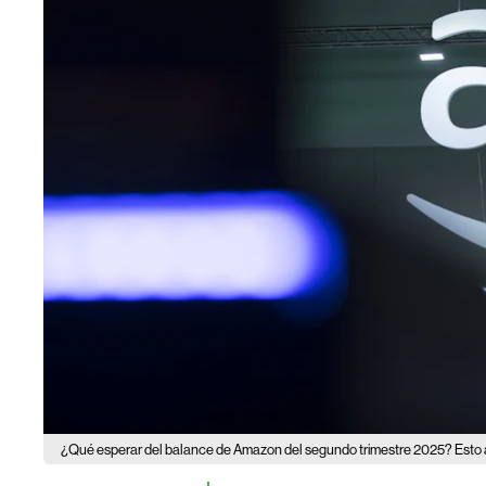
¿Qué esperar del balance de Amazon del segundo trimestre 2025? Esto 