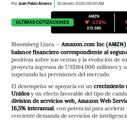
Por
Juan Pablo Álvarez
30 de julio, 2025 | 06:00 AM
AMZN
-1.72%
ÚLTIMAS
COTIZACIONES
272.585
Bloomberg Línea —
Amazon.com Inc (
)
AMZN
balance financiero correspondiente al segun
positivas sobre sus ventas y la evolución de s
proyecta ingresos de US$164.000 millones y un
superando las previsiones del mercado.
El desempeño se apoyaría en un
crecimiento 
Unidos
y un efecto favorable del tipo de camb
división de servicios web, Amazon Web Servic
16,5% interanual
, con potencial para acelerar
creciente demanda de servicios de inteligencia 