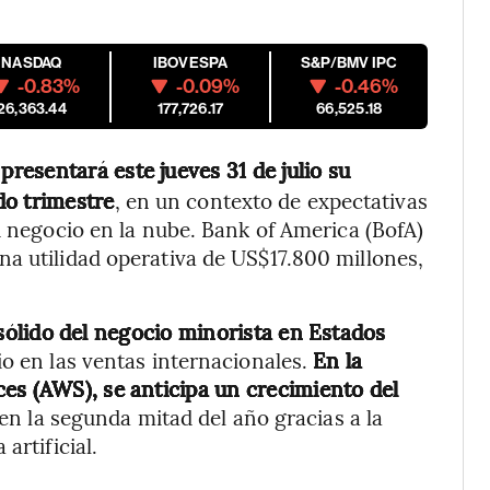
NASDAQ
IBOVESPA
S&P/BMV IPC
-0.83%
-0.09%
-0.46%
26,363.44
177,726.17
66,525.18
 presentará este jueves 31 de julio su
do trimestre
, en un contexto de expectativas
u negocio en la nube. Bank of America (BofA)
a utilidad operativa de US$17.800 millones,
sólido del negocio minorista en Estados
io en las ventas internacionales.
En la
es (AWS), se anticipa un crecimiento del
 en la segunda mitad del año gracias a la
artificial.