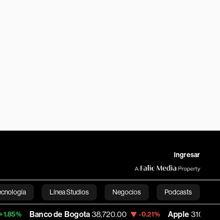
Ingresar
ecnología
Línea Studios
Negocios
Podcasts
co de Bogota
38,720.00
Apple
310.94
-0.21%
+0.55%
English