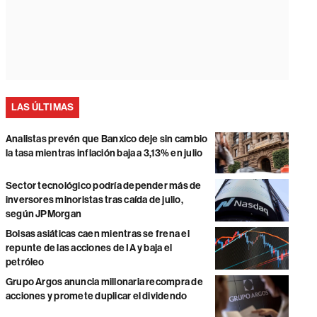
LAS ÚLTIMAS
Analistas prevén que Banxico deje sin cambio
la tasa mientras inflación baja a 3,13% en julio
Sector tecnológico podría depender más de
inversores minoristas tras caída de julio,
según JPMorgan
Bolsas asiáticas caen mientras se frena el
repunte de las acciones de IA y baja el
petróleo
Grupo Argos anuncia millonaria recompra de
acciones y promete duplicar el dividendo