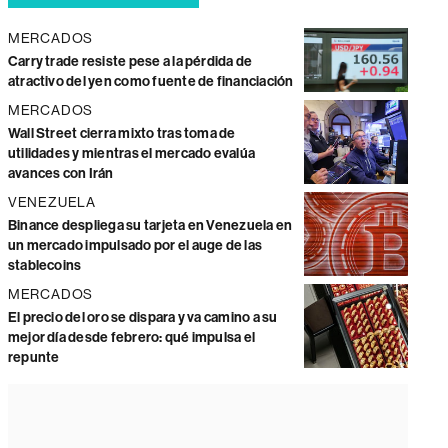
MERCADOS
Carry trade resiste pese a la pérdida de
atractivo del yen como fuente de financiación
MERCADOS
Wall Street cierra mixto tras toma de
utilidades y mientras el mercado evalúa
avances con Irán
VENEZUELA
Binance despliega su tarjeta en Venezuela en
un mercado impulsado por el auge de las
stablecoins
MERCADOS
El precio del oro se dispara y va camino a su
mejor día desde febrero: qué impulsa el
repunte