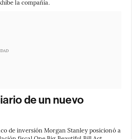
xhibe la compañía.
IDAD
iario de un nuevo
co de inversión Morgan Stanley posicionó a
lación fiscal One Big Beautiful Bill Act