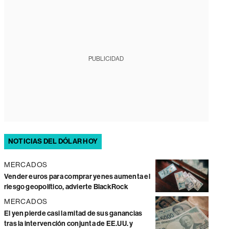
PUBLICIDAD
NOTICIAS DEL DÓLAR HOY
MERCADOS
Vender euros para comprar yenes aumenta el
riesgo geopolítico, advierte BlackRock
MERCADOS
El yen pierde casi la mitad de sus ganancias
tras la intervención conjunta de EE.UU. y