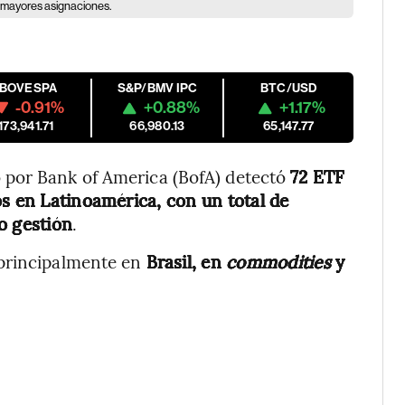
n mayores asignaciones.
IBOVESPA
S&P/BMV IPC
BTC/USD
-0.91%
+0.88%
+1.17%
173,941.71
66,980.13
65,147.77
 por Bank of America (BofA) detectó
72 ETF
os en Latinoamérica, con un total de
o gestión
.
 principalmente en
Brasil, en
commodities
y