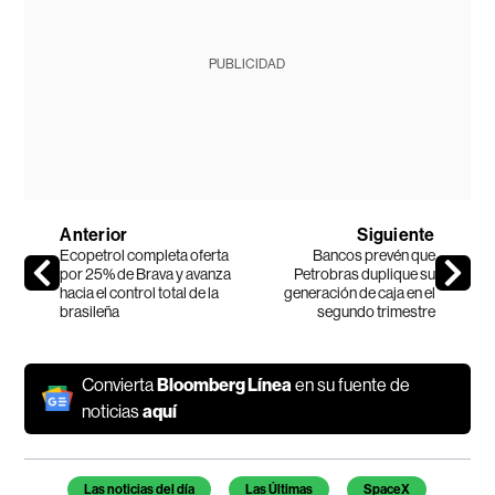
PUBLICIDAD
Anterior
Siguiente
Ecopetrol completa oferta
Bancos prevén que
por 25% de Brava y avanza
Petrobras duplique su
hacia el control total de la
generación de caja en el
brasileña
segundo trimestre
Convierta
Bloomberg Línea
en su fuente de
noticias
aquí
Temas de este artículo
Las noticias del día
Las Últimas
SpaceX