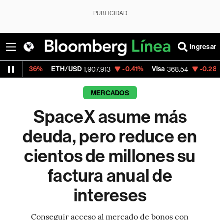
PUBLICIDAD
Ingresar
%
ETH/USD
-0.41%
Visa
-0.28%
MercadoL
1,907.913
368.54
MERCADOS
SpaceX asume más
deuda, pero reduce en
cientos de millones su
factura anual de
intereses
Conseguir acceso al mercado de bonos con