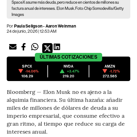
SpaceX asume más deuda, pero reduce en cientos de millones su
factura anual de intereses.
Elon Musk. Foto: Chip Somodevilla/Getty
Images
Por
Paula Seligson - Aaron Weinman
24 de junio, 2026 | 12:53 AM
ÚLTIMAS
COTIZACIONES
SPCX
NVDA
AMZN
-14.06%
+3.47%
-1.72%
108.29
219.20
272.585
Bloomberg — Elon Musk no es ajeno a la
alquimia financiera. Su última hazaña: añadir
miles de millones de dólares de deuda a su
imperio empresarial, que consume efectivo a
gran ritmo, al tiempo que reduce su carga de
intereses anual.