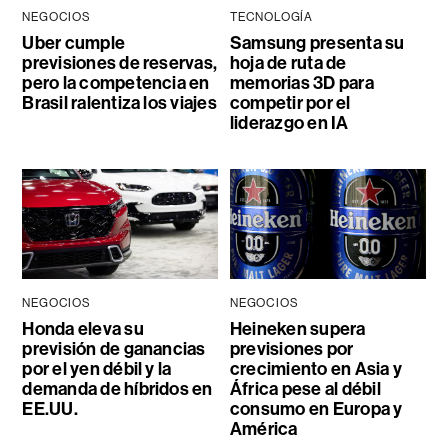
NEGOCIOS
TECNOLOGÍA
Uber cumple
Samsung presenta su
previsiones de reservas,
hoja de ruta de
pero la competencia en
memorias 3D para
Brasil ralentiza los viajes
competir por el
liderazgo en IA
NEGOCIOS
NEGOCIOS
Honda eleva su
Heineken supera
previsión de ganancias
previsiones por
por el yen débil y la
crecimiento en Asia y
demanda de híbridos en
África pese al débil
EE.UU.
consumo en Europa y
América