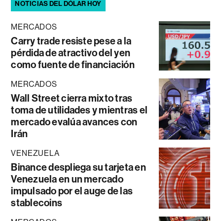
NOTICIAS DEL DÓLAR HOY
MERCADOS
Carry trade resiste pese a la
pérdida de atractivo del yen
como fuente de financiación
MERCADOS
Wall Street cierra mixto tras
toma de utilidades y mientras el
mercado evalúa avances con
Irán
VENEZUELA
Binance despliega su tarjeta en
Venezuela en un mercado
impulsado por el auge de las
stablecoins