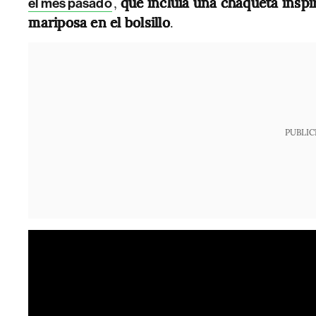
,
que incluía una chaqueta inspir
el mes pasado
mariposa en el bolsillo
.
PUBLIC