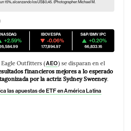
ió un 15%, alcanzando los US$0,45.
(Photographer: Michael M.
M
NASDAQ
IBOVESPA
S&P/BMV IPC
+2.59%
-0.06%
+0.20%
26,584.99
177,894.97
66,833.16
agle Outfitters (
) se disparan en el
AEO
esultados financieros mejores a lo esperado
tagonizada por la actriz Sydney Sweeney
.
ica las apuestas de ETF en América Latina