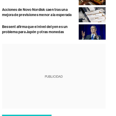
Acciones de Novo Nordisk caen tras una
mejora de previsiones menor a la esperada
Bessent afirma que el nivel del yen es un
problema para Japón y otras monedas
PUBLICIDAD