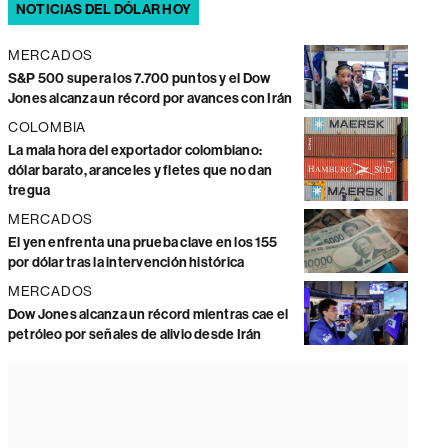
NOTICIAS DEL DÓLAR HOY
MERCADOS
S&P 500 supera los 7.700 puntos y el Dow
Jones alcanza un récord por avances con Irán
COLOMBIA
La mala hora del exportador colombiano:
dólar barato, aranceles y fletes que no dan
tregua
MERCADOS
El yen enfrenta una prueba clave en los 155
por dólar tras la intervención histórica
MERCADOS
Dow Jones alcanza un récord mientras cae el
petróleo por señales de alivio desde Irán