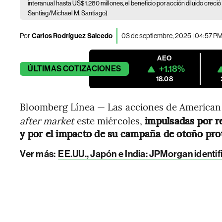
interanual hasta US$1.280 millones, el beneficio por acción diluido crec
Santiag/Michael M. Santiago)
Por
Carlos Rodríguez Salcedo
03 de septiembre, 2025 | 04:57 P
AEO
+1.18%
ÚLTIMAS
COTIZACIONES
18.08
Bloomberg Línea — Las acciones de American E
after market
este miércoles,
impulsadas por r
y por el impacto de su campaña de otoño pro
Ver más:
EE.UU., Japón e India: JPMorgan identif