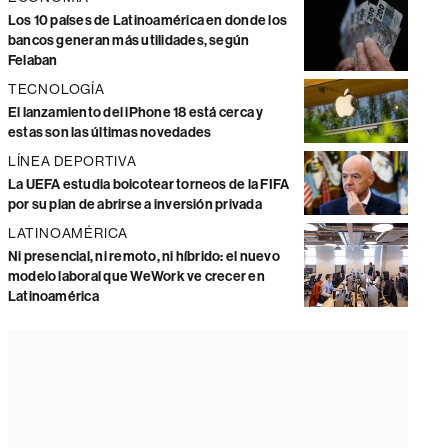
Los 10 países de Latinoamérica en donde los
bancos generan más utilidades, según
Felaban
TECNOLOGÍA
El lanzamiento del iPhone 18 está cerca y
estas son las últimas novedades
LÍNEA DEPORTIVA
La UEFA estudia boicotear torneos de la FIFA
por su plan de abrirse a inversión privada
LATINOAMÉRICA
Ni presencial, ni remoto, ni híbrido: el nuevo
modelo laboral que WeWork ve crecer en
Latinoamérica