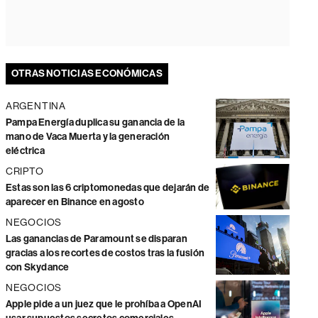
OTRAS NOTICIAS ECONÓMICAS
ARGENTINA
Pampa Energía duplica su ganancia de la
mano de Vaca Muerta y la generación
eléctrica
CRIPTO
Estas son las 6 criptomonedas que dejarán de
aparecer en Binance en agosto
NEGOCIOS
Las ganancias de Paramount se disparan
gracias a los recortes de costos tras la fusión
con Skydance
NEGOCIOS
Apple pide a un juez que le prohíba a OpenAI