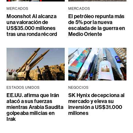
MERCADOS
MERCADOS
Moonshot AI alcanza
El petróleo repunta más
una valoración de
de 5% por la nueva
US$35.000 millones
escalada de la guerra en
tras una ronda récord
Medio Oriente
ESTADOS UNIDOS
NEGOCIOS
EE.UU. afirma que Irán
SK Hynix decepciona al
atacó a sus fuerzas
mercado y eleva su
mientras Arabia Saudita
inversión a US$31.000
golpeaba milicias en
millones
Irak