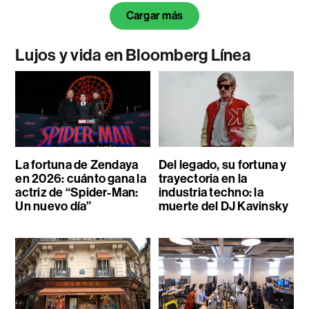
Cargar más
Lujos y vida en Bloomberg Línea
La fortuna de Zendaya
Del legado, su fortuna y
en 2026: cuánto gana la
trayectoria en la
actriz de “Spider-Man:
industria techno: la
Un nuevo día”
muerte del DJ Kavinsky