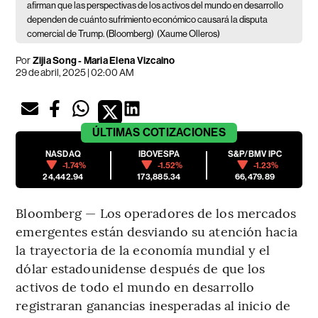
afirman que las perspectivas de los activos del mundo en desarrollo
dependen de cuánto sufrimiento económico causará la disputa
comercial de Trump. (Bloomberg)
(Xaume Olleros)
Por
Zijia Song - Maria Elena Vizcaino
29 de abril, 2025 | 02:00 AM
ÚLTIMAS
COTIZACIONES
NASDAQ
IBOVESPA
S&P/BMV IPC
-1.74%
-1.52%
-1.23%
24,442.94
173,885.34
66,479.89
Bloomberg — Los operadores de los mercados
emergentes están desviando su atención hacia
la trayectoria de la economía mundial y el
dólar estadounidense después de que los
activos de todo el mundo en desarrollo
registraran ganancias inesperadas al inicio de