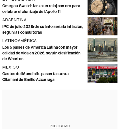
Omega x Swatch lanza un reloj con oro para
celebrar el alunizaje del Apollo 11
ARGENTINA
IPC de julio 2026: de cuánto sería la inflación,
según las consultoras
LATINOAMÉRICA
Los 5 países de América Latina con mayor
calidad de vida en 2026, según clasificación
de Wharton
MÉXICO
Gastos del Mundial le pasan factura a
Ollamani de Emilio Azcárraga
PUBLICIDAD