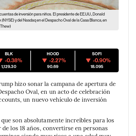
uentas de inversión para niños.
El presidente de EE.UU., Donald
rk (NYSE) y del Nasdaq en el Despacho Oval de la Casa Blanca, en
 Thew)
BLK
HOOD
SOFI
-0.38%
-2.27%
-0.90%
1,129.30
90.69
18.095
Trump hizo sonar la campana de apertura de
 Despacho Oval, en un acto de celebración
counts, un nuevo vehículo de inversión
 que son absolutamente increíbles para los
r de los 18 años, convertirse en personas
terminar siendo muy ricos a una edad muy