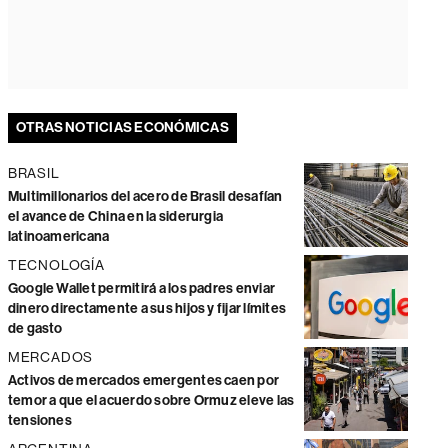
OTRAS NOTICIAS ECONÓMICAS
BRASIL
Multimillonarios del acero de Brasil desafían
el avance de China en la siderurgia
latinoamericana
TECNOLOGÍA
Google Wallet permitirá a los padres enviar
dinero directamente a sus hijos y fijar límites
de gasto
MERCADOS
Activos de mercados emergentes caen por
temor a que el acuerdo sobre Ormuz eleve las
tensiones