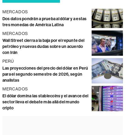
MERCADOS
Dos datos pondrán a prueba al dólar y a estas
tres monedas de América Latina
MERCADOS
Wall Street cierra a la baja por el repunte del
petróleo y nuevas dudas sobre un acuerdo
con Irán
PERÚ
Las proyecciones del precio del dólar en Perú
para el segundo semestre de 2026, según
analistas
MERCADOS
El dólar domina las stablecoins y el avance del
sector lleva el debate más allá del mundo
cripto