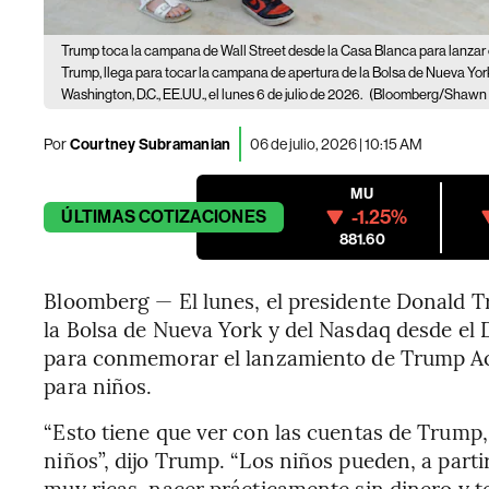
Trump toca la campana de Wall Street desde la Casa Blanca para lanzar c
Trump, llega para tocar la campana de apertura de la Bolsa de Nueva Yo
Washington, D.C., EE.UU., el lunes 6 de julio de 2026.
(Bloomberg/Shawn
Por
Courtney Subramanian
06 de julio, 2026 | 10:15 AM
MU
-1.25%
ÚLTIMAS
COTIZACIONES
881.60
Bloomberg — El lunes, el presidente Donald 
la Bolsa de Nueva York y del Nasdaq desde el
para conmemorar el lanzamiento de Trump Ac
para niños.
“Esto tiene que ver con las cuentas de Trump,
niños”, dijo Trump. “Los niños pueden, a parti
muy ricas, nacer prácticamente sin dinero y 