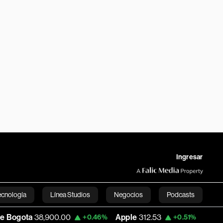
Ingresar
ecnología
Línea Studios
Negocios
Podcasts
8,900.00
Apple
312.53
USD COP
3,159.3
+0.46%
+0.51%
English