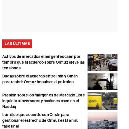
LAS ÚLTIMAS
Activos de mercados emergentes caen por
temor a que el acuerdo sobre Ormuz eleve las
tensiones
Dudas sobre el acuerdo entre Irán y Omán
para reabrir Ormuz impulsan al petróleo
Presión sobre los márgenes de MercadoLibre
inquieta a inversores y acciones caen en el
Nasdaq
Irán dice que acuerdo con Omán para
gestionar el estrecho de Ormuz está en su
fase final