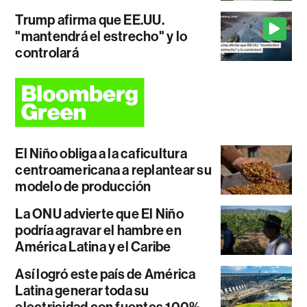
Trump afirma que EE.UU.
"mantendrá el estrecho" y lo
controlará
El Niño obliga a la caficultura
centroamericana a replantear su
modelo de producción
La ONU advierte que El Niño
podría agravar el hambre en
América Latina y el Caribe
Así logró este país de América
Latina generar toda su
electricidad con fuentes 100%