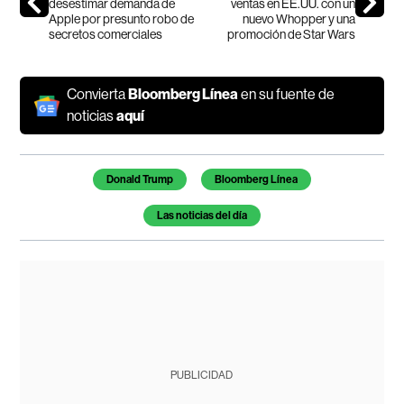
desestimar demanda de
ventas en EE.UU. con un
Apple por presunto robo de
nuevo Whopper y una
secretos comerciales
promoción de Star Wars
Convierta
Bloomberg Línea
en su fuente de
noticias
aquí
Temas de este artículo
Donald Trump
Bloomberg Línea
Las noticias del día
PUBLICIDAD