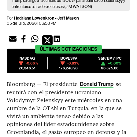
Trump se dirige a la cumbre de la OTAN para reunirse con Zelenskyy y
(JIM WATSON)
enfrentarse a aliados recelosos.
Por
Hadriana Lowenkron - Jeff Mason
05 de julio, 2026 | 06:58 PM
ÚLTIMAS
COTIZACIONES
NASDAQ
IBOVESPA
S&P/BMV IPC
-0.06%
-0.83%
+0.00%
26,346.51
176,248.93
66,525.86
Bloomberg — El presidente
se
Donald Trump
reunirá con el presidente ucraniano
Volodymyr Zelenskyy este miércoles en una
cumbre de la OTAN en Turquía, en la que se
vivirá un ambiente tenso debido a las
opiniones del líder estadounidense sobre
Groenlandia, el gasto europeo en defensa y la