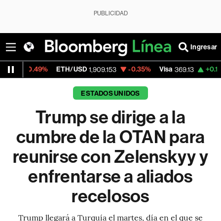
PUBLICIDAD
Ingresar
%
ETH/USD
-0.35%
Visa
+0.16%
MercadoL
1,909.153
369.13
ESTADOS UNIDOS
Trump se dirige a la
cumbre de la OTAN para
reunirse con Zelenskyy y
enfrentarse a aliados
recelosos
Trump llegará a Turquía el martes, día en el que se