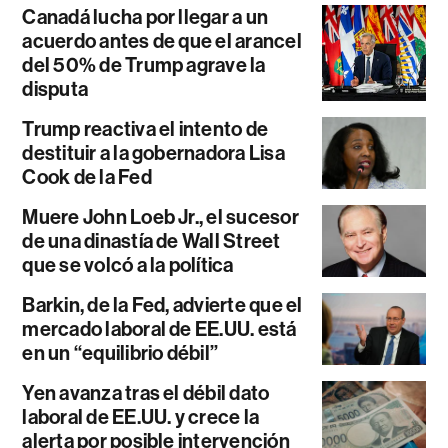
Canadá lucha por llegar a un
acuerdo antes de que el arancel
del 50% de Trump agrave la
disputa
Trump reactiva el intento de
destituir a la gobernadora Lisa
Cook de la Fed
Muere John Loeb Jr., el sucesor
de una dinastía de Wall Street
que se volcó a la política
Barkin, de la Fed, advierte que el
mercado laboral de EE.UU. está
en un “equilibrio débil”
Yen avanza tras el débil dato
laboral de EE.UU. y crece la
alerta por posible intervención