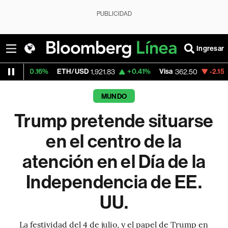
PUBLICIDAD
Ingresar
%
ETH/USD
+0.41%
Visa
-2.15%
MercadoLi
1,921.83
362.50
MUNDO
Trump pretende situarse
en el centro de la
atención en el Día de la
Independencia de EE.
UU.
La festividad del 4 de julio, y el papel de Trump en