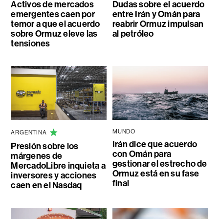
Activos de mercados
Dudas sobre el acuerdo
emergentes caen por
entre Irán y Omán para
temor a que el acuerdo
reabrir Ormuz impulsan
sobre Ormuz eleve las
al petróleo
tensiones
MUNDO
ARGENTINA
Irán dice que acuerdo
Presión sobre los
con Omán para
márgenes de
gestionar el estrecho de
MercadoLibre inquieta a
Ormuz está en su fase
inversores y acciones
final
caen en el Nasdaq