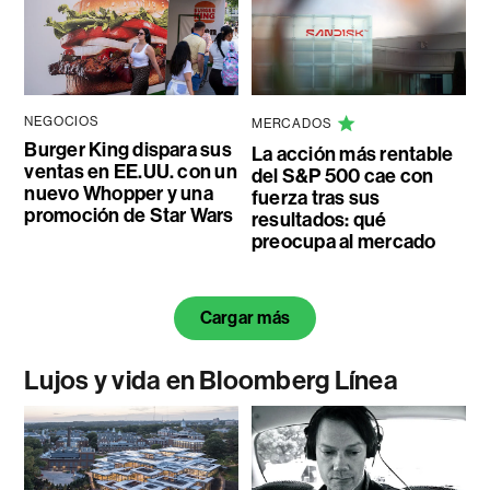
NEGOCIOS
MERCADOS
Burger King dispara sus
La acción más rentable
ventas en EE.UU. con un
del S&P 500 cae con
nuevo Whopper y una
fuerza tras sus
promoción de Star Wars
resultados: qué
preocupa al mercado
Cargar más
Lujos y vida en Bloomberg Línea