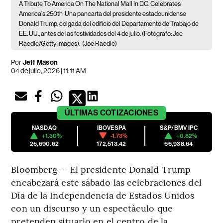
A Tribute To America On The National Mall In D.C. Celebrates
America's 250th
Una pancarta del presidente estadounidense
Donald Trump, colgada del edificio del Departamento de Trabajo de
EE. UU., antes de las festividades del 4 de julio. (Fotógrafo: Joe
Raedle/Getty Images).
(Joe Raedle)
Por
Jeff Mason
04 de julio, 2026 | 11:11 AM
ÚLTIMAS
COTIZACIONES
NASDAQ
IBOVESPA
S&P/BMV IPC
+1.30%
-1.73%
+0.82%
26,690.62
172,513.42
66,938.64
Bloomberg — El presidente Donald Trump
encabezará este sábado las celebraciones del
Día de la Independencia de Estados Unidos
con un discurso y un espectáculo que
pretenden situarlo en el centro de la