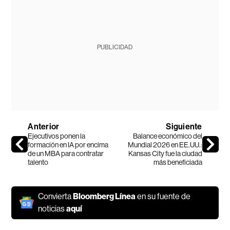
PUBLICIDAD
Anterior
Siguiente
Ejecutivos ponen la
Balance económico del
formación en IA por encima
Mundial 2026 en EE.UU.:
de un MBA para contratar
Kansas City fue la ciudad
talento
más beneficiada
Convierta
Bloomberg Línea
en su fuente de
noticias
aquí