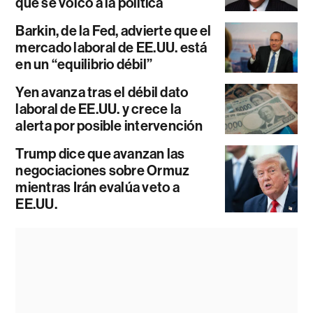
que se volcó a la política
Barkin, de la Fed, advierte que el
mercado laboral de EE.UU. está
en un “equilibrio débil”
Yen avanza tras el débil dato
laboral de EE.UU. y crece la
alerta por posible intervención
Trump dice que avanzan las
negociaciones sobre Ormuz
mientras Irán evalúa veto a
EE.UU.