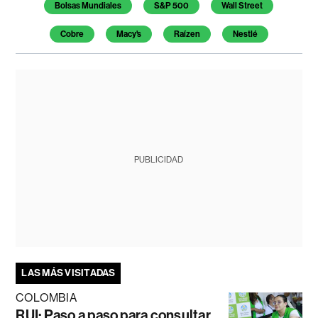
Bolsas Mundiales
S&P 500
Wall Street
Cobre
Macy's
Raízen
Nestlé
PUBLICIDAD
LAS MÁS VISITADAS
COLOMBIA
RUI: Paso a paso para consultar