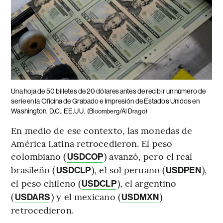
Una hoja de 50 billetes de 20 dólares antes de recibir un número de
serie en la Oficina de Grabado e Impresión de Estados Unidos en
Washington, D.C., EE.UU.
(Bloomberg/Al Drago)
En medio de ese contexto, las monedas de
América Latina retrocedieron. El peso
colombiano (
) avanzó, pero el real
USDCOP
brasileño (
), el sol peruano (
),
USDCLP
USDPEN
el peso chileno (
), el argentino
USDCLP
(
) y el mexicano (
)
USDARS
USDMXN
retrocedieron.