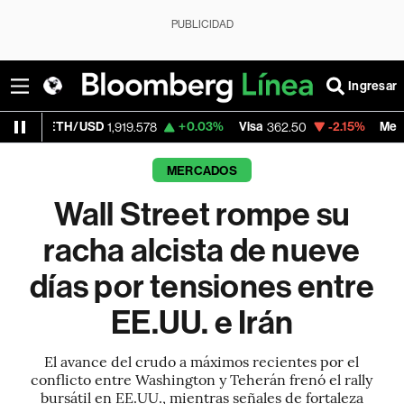
PUBLICIDAD
Ingresar
USD
+0.03%
Visa
-2.15%
MercadoLibre
1,919.578
362.50
1,82
MERCADOS
Wall Street rompe su
racha alcista de nueve
días por tensiones entre
EE.UU. e Irán
El avance del crudo a máximos recientes por el
conflicto entre Washington y Teherán frenó el rally
bursátil en EE.UU., mientras señales de fortaleza