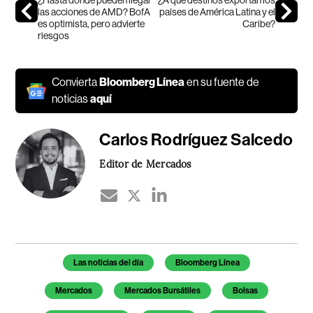
¿Hasta dónde pueden llegar
¿A qué destinos exportan los
las acciones de AMD? BofA
países de América Latina y el
es optimista, pero advierte
Caribe?
riesgos
Convierta
Bloomberg Línea
en su fuente de
noticias
aquí
Carlos Rodríguez Salcedo
Editor de Mercados
Temas de este artículo
Las noticias del día
Bloomberg Línea
Mercados
Mercados Bursátiles
Bolsas