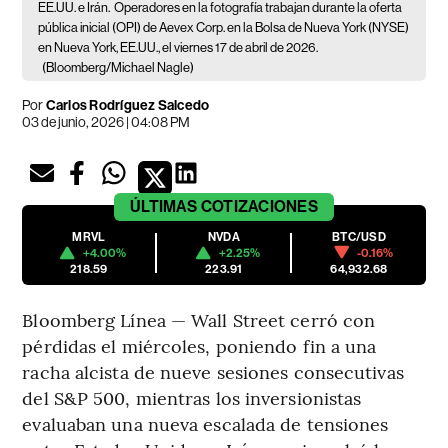
EE.UU. e Irán.
Operadores en la fotografía trabajan durante la oferta
pública inicial (OPI) de Aevex Corp. en la Bolsa de Nueva York (NYSE)
en Nueva York, EE.UU., el viernes 17 de abril de 2026.
(Bloomberg/Michael Nagle)
Por
Carlos Rodríguez Salcedo
03 de junio, 2026 | 04:08 PM
ÚLTIMAS
COTIZACIONES
MRVL
NVDA
BTC/USD
+4.00%
+2.25%
-0.16%
218.59
223.91
64,932.68
Bloomberg Línea — Wall Street cerró con
pérdidas el miércoles, poniendo fin a una
racha alcista de nueve sesiones consecutivas
del S&P 500, mientras los inversionistas
evaluaban una nueva escalada de tensiones