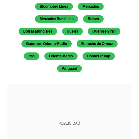
Bloomberg Línea
Mercados
Mercados Bursátiles
Bolsas
Bolsas Mundiales
Guerra
Guerra en Irán
Guerra en Oriente Medio
Estrecho de Ormuz
Irán
Oriente Médio
Donald Trump
Vanguard
PUBLICIDAD