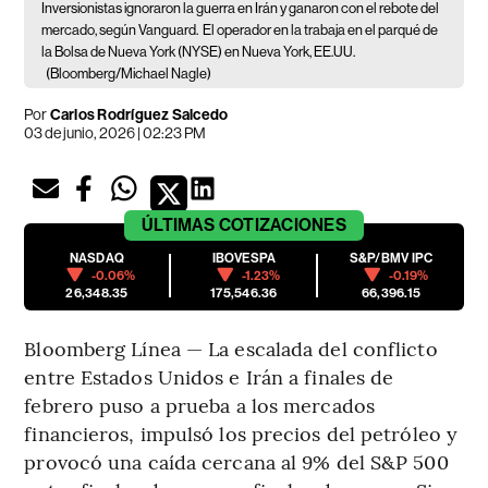
Inversionistas ignoraron la guerra en Irán y ganaron con el rebote del
mercado, según Vanguard.
El operador en la trabaja en el parqué de
la Bolsa de Nueva York (NYSE) en Nueva York, EE.UU.
(Bloomberg/Michael Nagle)
Por
Carlos Rodríguez Salcedo
03 de junio, 2026 | 02:23 PM
ÚLTIMAS
COTIZACIONES
NASDAQ
IBOVESPA
S&P/BMV IPC
-0.06%
-1.23%
-0.19%
26,348.35
175,546.36
66,396.15
Bloomberg Línea — La escalada del conflicto
entre Estados Unidos e Irán a finales de
febrero puso a prueba a los mercados
financieros, impulsó los precios del petróleo y
provocó una caída cercana al 9% del S&P 500