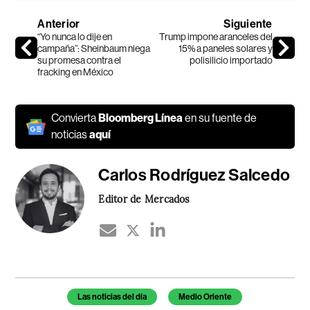
Anterior
Siguiente
“Yo nunca lo dije en
Trump impone aranceles del
campaña”: Sheinbaum niega
15% a paneles solares y
su promesa contra el
polisilicio importado
fracking en México
Convierta
Bloomberg Línea
en su fuente de
noticias
aquí
Carlos Rodríguez Salcedo
Editor de Mercados
Temas de este artículo
Las noticias del día
Medio Oriente