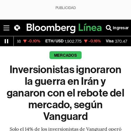
PUBLICIDAD
Ingresar
.10%
ETH/USD
-0.16%
Visa
+0.52%
Merc
1,902.775
370.47
MERCADOS
Inversionistas ignoraron
la guerra en Irán y
ganaron con el rebote del
mercado, según
Vanguard
Solo el 14% de los inversionistas de Vanguard operó