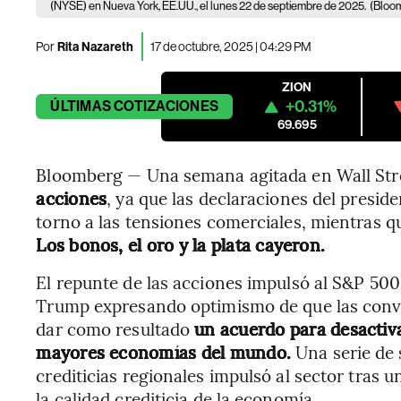
(NYSE) en Nueva York, EE.UU., el lunes 22 de septiembre de 2025.
(Bloo
Por
Rita Nazareth
17 de octubre, 2025 | 04:29 PM
ZION
+0.31%
ÚLTIMAS
COTIZACIONES
69.695
Bloomberg — Una semana agitada en Wall Str
acciones
, ya que las declaraciones del presi
torno a las tensiones comerciales, mientras q
Los bonos, el oro y la plata cayeron.
El repunte de las acciones impulsó al S&P 50
Trump expresando optimismo de que las conve
dar como resultado
un acuerdo para desactiva
mayores economías del mundo.
Una serie de 
crediticias regionales impulsó al sector tras
la calidad crediticia de la economía.