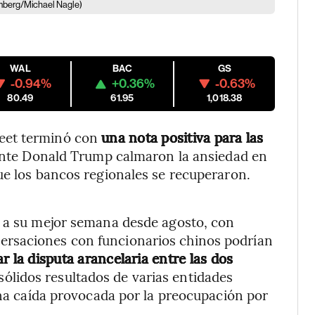
mberg/Michael Nagle)
WAL
BAC
GS
-0.94%
+0.36%
-0.63%
80.49
61.95
1,018.38
eet terminó con
una nota positiva para las
dente Donald Trump calmaron la ansiedad en
ue los bancos regionales se recuperaron.
0 a su mejor semana desde agosto, con
rsaciones con funcionarios chinos podrían
r la disputa arancelaria entre las dos
sólidos resultados de varias entidades
 una caída provocada por la preocupación por