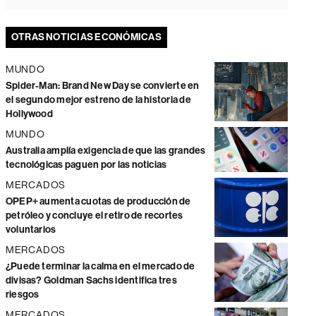
OTRAS NOTICIAS ECONÓMICAS
MUNDO
Spider-Man: Brand New Day se convierte en
el segundo mejor estreno de la historia de
Hollywood
MUNDO
Australia amplía exigencia de que las grandes
tecnológicas paguen por las noticias
MERCADOS
OPEP+ aumenta cuotas de producción de
petróleo y concluye el retiro de recortes
voluntarios
MERCADOS
¿Puede terminar la calma en el mercado de
divisas? Goldman Sachs identifica tres
riesgos
MERCADOS