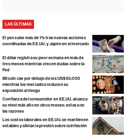
LAS ÚLTIMAS
El yen sube más de 1% tras nuevas acciones
coordinadas de EE.UU. y Japón en el mercado
El dólar registra su peor semana en más de
tres meses mientras crecen dudas sobre la
Fed
Bitcoin cae por debajo de los US$63.000
mientras los mercados reducen su
exposición al riesgo
Confianza del consumidor en EE.UU. alcanza
su nivel más alto en cinco meses: estas son
las razones
Los costos laborales en EE.UU. se mantienen
estables y alivian la presión sobre la inflación