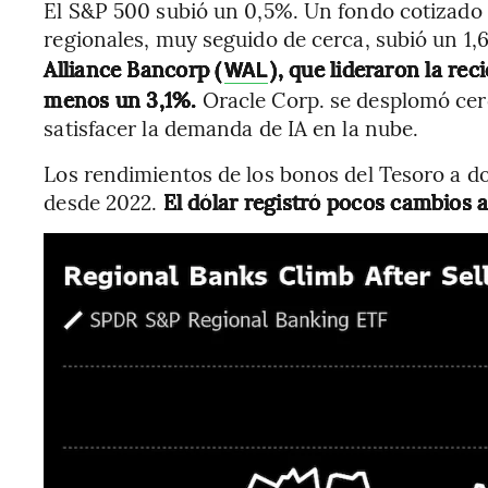
El S&P 500 subió un 0,5%. Un fondo cotizado 
regionales, muy seguido de cerca, subió un 1
Alliance Bancorp (
), que lideraron la rec
WAL
menos un 3,1%.
Oracle Corp. se desplomó cer
satisfacer la demanda de IA en la nube.
Los rendimientos de los bonos del Tesoro a d
desde 2022.
El dólar registró pocos cambios 