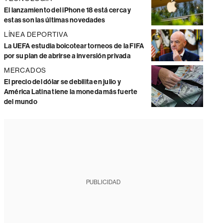
El lanzamiento del iPhone 18 está cerca y
estas son las últimas novedades
LÍNEA DEPORTIVA
La UEFA estudia boicotear torneos de la FIFA
por su plan de abrirse a inversión privada
MERCADOS
El precio del dólar se debilita en julio y
América Latina tiene la moneda más fuerte
del mundo
PUBLICIDAD