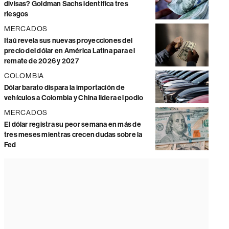
divisas? Goldman Sachs identifica tres
riesgos
MERCADOS
Itaú revela sus nuevas proyecciones del
precio del dólar en América Latina para el
remate de 2026 y 2027
COLOMBIA
Dólar barato dispara la importación de
vehículos a Colombia y China lidera el podio
MERCADOS
El dólar registra su peor semana en más de
tres meses mientras crecen dudas sobre la
Fed