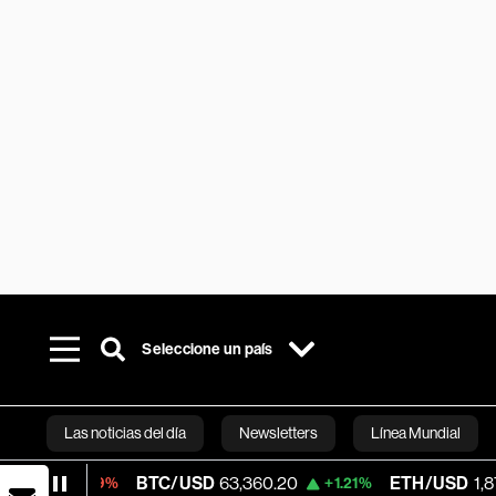
Seleccione un país
Las noticias del día
Newsletters
Línea Mundial
BTC/USD
63,360.20
ETH/USD
1,879.76
0.09%
+1.21%
+
Bloomberg 