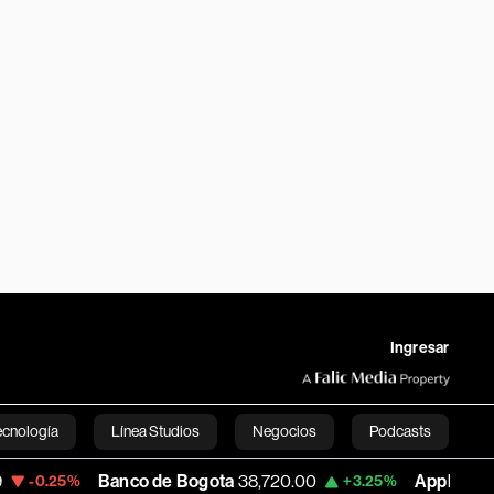
Ingresar
ecnología
Línea Studios
Negocios
Podcasts
Banco de Bogota
38,720.00
Apple
308.63
+3.25%
-7.
English