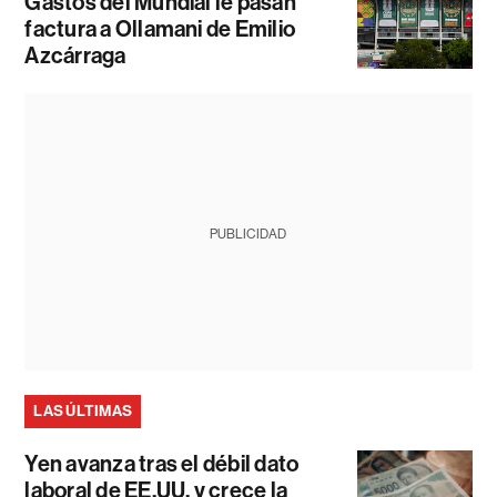
Gastos del Mundial le pasan
factura a Ollamani de Emilio
Azcárraga
PUBLICIDAD
LAS ÚLTIMAS
Yen avanza tras el débil dato
laboral de EE.UU. y crece la