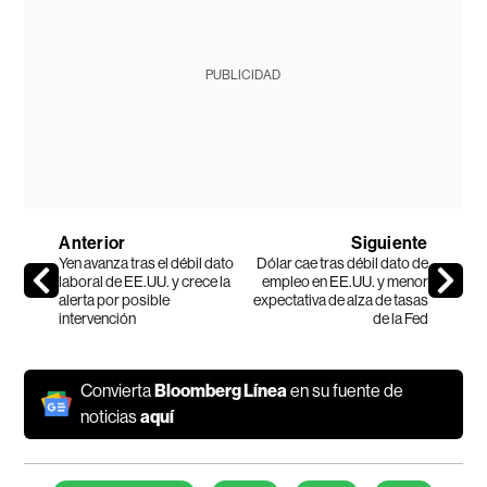
PUBLICIDAD
Anterior
Siguiente
Yen avanza tras el débil dato
Dólar cae tras débil dato de
laboral de EE.UU. y crece la
empleo en EE.UU. y menor
alerta por posible
expectativa de alza de tasas
intervención
de la Fed
Convierta
Bloomberg Línea
en su fuente de
noticias
aquí