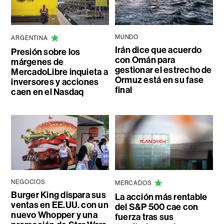
MUNDO
ARGENTINA
Irán dice que acuerdo
Presión sobre los
con Omán para
márgenes de
gestionar el estrecho de
MercadoLibre inquieta a
Ormuz está en su fase
inversores y acciones
final
caen en el Nasdaq
NEGOCIOS
MERCADOS
Burger King dispara sus
La acción más rentable
ventas en EE.UU. con un
del S&P 500 cae con
nuevo Whopper y una
fuerza tras sus