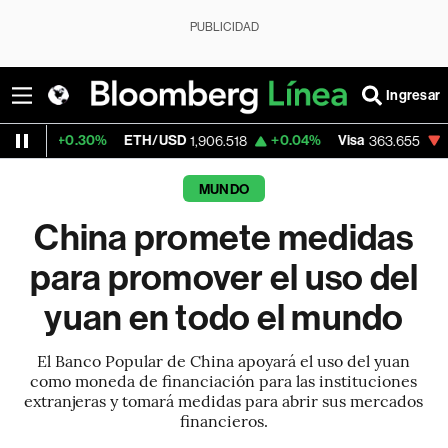
PUBLICIDAD
Ingresar
30%
ETH/USD
+0.04%
Visa
-1.84%
Merc
1,906.518
363.655
MUNDO
China promete medidas
para promover el uso del
yuan en todo el mundo
El Banco Popular de China apoyará el uso del yuan
como moneda de financiación para las instituciones
extranjeras y tomará medidas para abrir sus mercados
financieros.