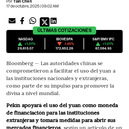
Por
Tian Chen
17 de octubre, 2025 | 09:02 AM
ÚLTIMAS
COTIZACIONES
NASDAQ
IBOVESPA
S&P/BMV IPC
+1.01%
-1.65%
+1.01%
26,615.07
172,652.26
67,064.93
Bloomberg — Las autoridades chinas se
comprometieron a facilitar el uso del yuan a
las instituciones nacionales y extranjeras,
como parte de su impulso para promover la
divisa a nivel mundial.
Pekín apoyará el uso del yuan como moneda
de financiación para las instituciones
extranjeras y tomará medidas para abrir sus
mercados financieros,
según un artículo de un