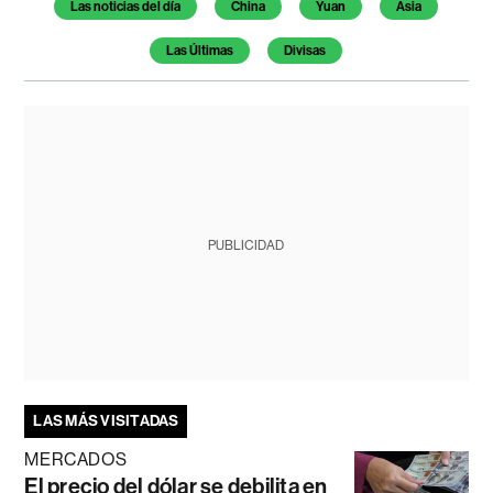
Temas de este artículo
Las noticias del día
China
Yuan
Asia
Las Últimas
Divisas
PUBLICIDAD
LAS MÁS VISITADAS
MERCADOS
El precio del dólar se debilita en