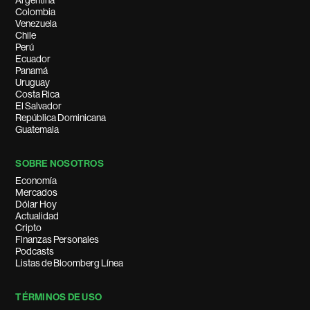
Argentina
Colombia
Venezuela
Chile
Perú
Ecuador
Panamá
Uruguay
Costa Rica
El Salvador
República Dominicana
Guatemala
SOBRE NOSOTROS
Economía
Mercados
Dólar Hoy
Actualidad
Cripto
Finanzas Personales
Podcasts
Listas de Bloomberg Línea
TÉRMINOS DE USO