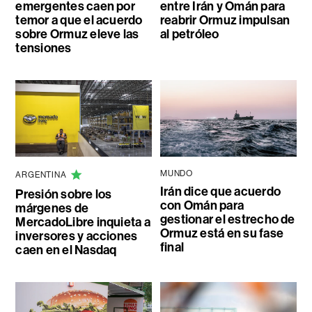
emergentes caen por
entre Irán y Omán para
temor a que el acuerdo
reabrir Ormuz impulsan
sobre Ormuz eleve las
al petróleo
tensiones
MUNDO
ARGENTINA
Irán dice que acuerdo
Presión sobre los
con Omán para
márgenes de
gestionar el estrecho de
MercadoLibre inquieta a
Ormuz está en su fase
inversores y acciones
final
caen en el Nasdaq