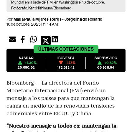
Mundial en la sede del FMI en Washington el 16 de octubre.
Fotógrafo: Kent Nishimura/Bloomberg
Por
María Paula Mijares Torres - Jorgelina do Rosario
16 de octubre, 2025 | 11:44 AM
ÚLTIMAS
COTIZACIONES
NASDAQ
IBOVESPA
S&P/BMV IPC
+1.30%
-1.73%
+0.82%
26,690.62
172,513.42
66,938.64
Bloomberg — La directora del Fondo
Monetario Internacional (FMI) envió un
mensaje a los países para que mantengan la
calma en medio de las renovadas tensiones
comerciales entre EE.UU. y China.
“Nuestro mensaje a todos es: mantengan la