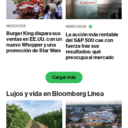
NEGOCIOS
MERCADOS
Burger King dispara sus
La acción más rentable
ventas en EE.UU. con un
del S&P 500 cae con
nuevo Whopper y una
fuerza tras sus
promoción de Star Wars
resultados: qué
preocupa al mercado
Cargar más
Lujos y vida en Bloomberg Línea