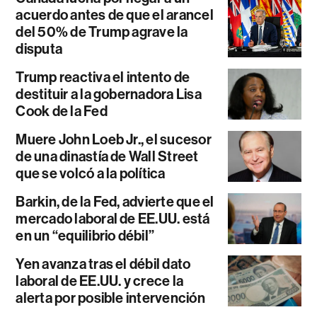
acuerdo antes de que el arancel
del 50% de Trump agrave la
disputa
Trump reactiva el intento de
destituir a la gobernadora Lisa
Cook de la Fed
Muere John Loeb Jr., el sucesor
de una dinastía de Wall Street
que se volcó a la política
Barkin, de la Fed, advierte que el
mercado laboral de EE.UU. está
en un “equilibrio débil”
Yen avanza tras el débil dato
laboral de EE.UU. y crece la
alerta por posible intervención