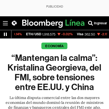
PUBLICIDAD
Ingresar
4%
ETH/USD
-0.02%
Visa
-2.15%
Mercado
1,918.575
362.50
ECONOMÍA
“Mantengan la calma”:
Kristalina Georgieva, del
FMI, sobre tensiones
entre EE.UU. y China
La última disputa comercial entre las dos mayores
economías del mundo dominó la reunión de ministros
de finanzas y banqueros centrales del FMI este año.