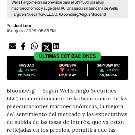
Wells Fargo mejora su previsión para el S&P 500 por alivio
macroeconómico y auge de la IA.
Una sucursal bancaria de Wells
Fargo en Nueva York, EE.UU.
(Bloomberg/Angus Mordant)
Por
Joel Leon
16 de junio, 2026 | 05:55 PM
ÚLTIMAS
COTIZACIONES
NASDAQ
IBOVESPA
S&P/BMV IPC
+1.30%
-1.73%
+0.82%
26,690.62
172,513.42
66,938.64
Bloomberg — Según Wells Fargo Securities
LLC, una combinación de la disminución de las
preocupaciones macroeconómicas, la mejora
del sentimiento del mercado y las expectativas
de subida de las tasas de interés, que ya están
reflejadas en los precios, permitirá que las