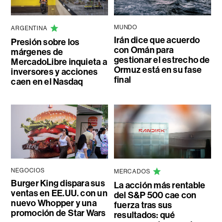
MUNDO
ARGENTINA
Irán dice que acuerdo
Presión sobre los
con Omán para
márgenes de
gestionar el estrecho de
MercadoLibre inquieta a
Ormuz está en su fase
inversores y acciones
final
caen en el Nasdaq
NEGOCIOS
MERCADOS
Burger King dispara sus
La acción más rentable
ventas en EE.UU. con un
del S&P 500 cae con
nuevo Whopper y una
fuerza tras sus
promoción de Star Wars
resultados: qué