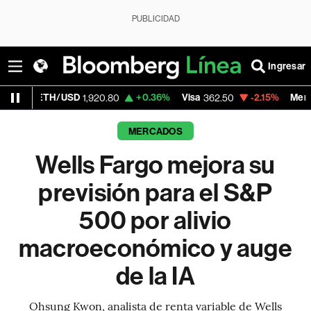
PUBLICIDAD
Ingresar
H/USD
+0.36%
Visa
-2.15%
MercadoLibre
1,920.80
362.50
1,
MERCADOS
Wells Fargo mejora su
previsión para el S&P
500 por alivio
macroeconómico y auge
de la IA
Ohsung Kwon, analista de renta variable de Wells