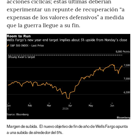
acciones cíclicas; estas últimas deberían
experimentar un repunte de recuperación “a
expensas de los valores defensivos” a medida
que la guerra llegue a su fin.
Margen de subida.
El nuevo objetivo de fin de año de Wells Fargo apunta
a una subida de alrededor del 5%.