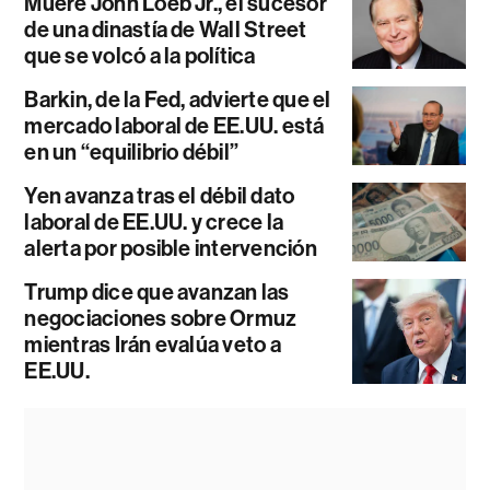
Muere John Loeb Jr., el sucesor
de una dinastía de Wall Street
que se volcó a la política
Barkin, de la Fed, advierte que el
mercado laboral de EE.UU. está
en un “equilibrio débil”
Yen avanza tras el débil dato
laboral de EE.UU. y crece la
alerta por posible intervención
Trump dice que avanzan las
negociaciones sobre Ormuz
mientras Irán evalúa veto a
EE.UU.