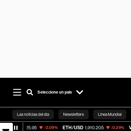
Seleccione un país
Las noticias del día
Newsletters
Línea Mundial
4,725.95
ETH/USD
1,910.205
Visa
368.5
-0.09%
-0.29%
Bloomberg 