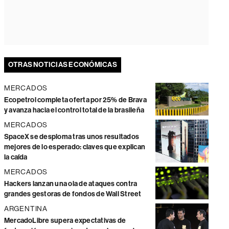
OTRAS NOTICIAS ECONÓMICAS
MERCADOS
Ecopetrol completa oferta por 25% de Brava
y avanza hacia el control total de la brasileña
MERCADOS
SpaceX se desploma tras unos resultados
mejores de lo esperado: claves que explican
la caída
MERCADOS
Hackers lanzan una ola de ataques contra
grandes gestoras de fondos de Wall Street
ARGENTINA
MercadoLibre supera expectativas de