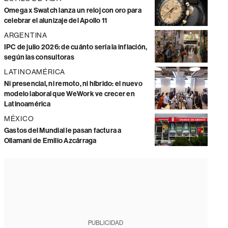
Omega x Swatch lanza un reloj con oro para
celebrar el alunizaje del Apollo 11
ARGENTINA
IPC de julio 2026: de cuánto sería la inflación,
según las consultoras
LATINOAMÉRICA
Ni presencial, ni remoto, ni híbrido: el nuevo
modelo laboral que WeWork ve crecer en
Latinoamérica
MÉXICO
Gastos del Mundial le pasan factura a
Ollamani de Emilio Azcárraga
PUBLICIDAD