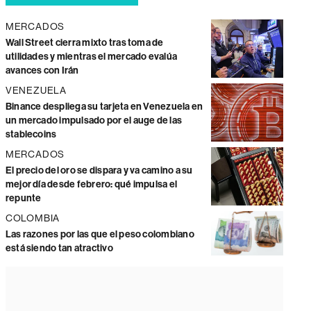
MERCADOS
Wall Street cierra mixto tras toma de
utilidades y mientras el mercado evalúa
avances con Irán
VENEZUELA
Binance despliega su tarjeta en Venezuela en
un mercado impulsado por el auge de las
stablecoins
MERCADOS
El precio del oro se dispara y va camino a su
mejor día desde febrero: qué impulsa el
repunte
COLOMBIA
Las razones por las que el peso colombiano
está siendo tan atractivo