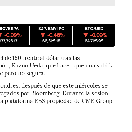
IBOVESPA
S&P/BMV IPC
BTC/USD
-0.09%
-0.46%
-0.09%
177,726.17
66,525.18
64,725.95
de 160 frente al dólar tras las
apón, Kazuo Ueda, que hacen que una subida
le pero no segura.
 Londres, después de que este miércoles se
agregados por Bloomberg. Durante la sesión
en la plataforma EBS propiedad de CME Group