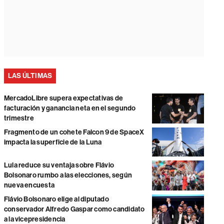
LAS ÚLTIMAS
MercadoLibre supera expectativas de
facturación y ganancia neta en el segundo
trimestre
Fragmento de un cohete Falcon 9 de SpaceX
impacta la superficie de la Luna
Lula reduce su ventaja sobre Flávio
Bolsonaro rumbo a las elecciones, según
nueva encuesta
Flávio Bolsonaro elige al diputado
conservador Alfredo Gaspar como candidato
a la vicepresidencia