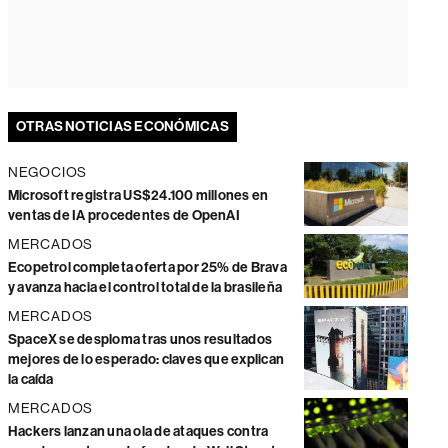
OTRAS NOTICIAS ECONÓMICAS
NEGOCIOS
Microsoft registra US$24.100 millones en
ventas de IA procedentes de OpenAI
MERCADOS
Ecopetrol completa oferta por 25% de Brava
y avanza hacia el control total de la brasileña
MERCADOS
SpaceX se desploma tras unos resultados
mejores de lo esperado: claves que explican
la caída
MERCADOS
Hackers lanzan una ola de ataques contra