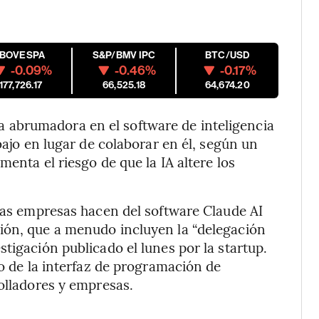
IBOVESPA
S&P/BMV IPC
BTC/USD
-0.09%
-0.46%
-0.17%
177,726.17
66,525.18
64,674.20
abrumadora en el software de inteligencia
bajo en lugar de colaborar en él, según un
menta el riesgo de que la IA altere los
 las empresas hacen del software Claude AI
ión, que a menudo incluyen la “delegación
tigación publicado el lunes por la startup.
co de la interfaz de programación de
rolladores y empresas.