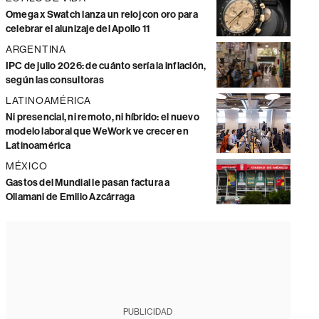
Omega x Swatch lanza un reloj con oro para
celebrar el alunizaje del Apollo 11
ARGENTINA
IPC de julio 2026: de cuánto sería la inflación,
según las consultoras
LATINOAMÉRICA
Ni presencial, ni remoto, ni híbrido: el nuevo
modelo laboral que WeWork ve crecer en
Latinoamérica
MÉXICO
Gastos del Mundial le pasan factura a
Ollamani de Emilio Azcárraga
PUBLICIDAD