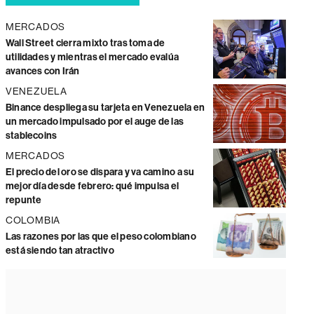
MERCADOS
Wall Street cierra mixto tras toma de
utilidades y mientras el mercado evalúa
avances con Irán
VENEZUELA
Binance despliega su tarjeta en Venezuela en
un mercado impulsado por el auge de las
stablecoins
MERCADOS
El precio del oro se dispara y va camino a su
mejor día desde febrero: qué impulsa el
repunte
COLOMBIA
Las razones por las que el peso colombiano
está siendo tan atractivo