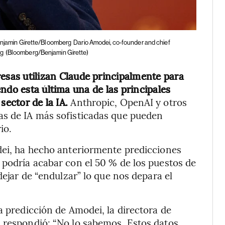
Benjamin Girette/Bloomberg
Dario Amodei, co-founder and chief
rg
(Bloomberg/Benjamin Girette)
esas utilizan Claude principalmente para
ndo esta última una de las principales
sector de la IA.
Anthropic, OpenAI y otros
as de IA más sofisticadas que pueden
io.
dei, ha hecho anteriormente predicciones
 podría acabar con el 50 % de los puestos de
dejar de “endulzar” lo que nos depara el
a predicción de Amodei, la directora de
, respondió: “No lo sabemos. Estos datos