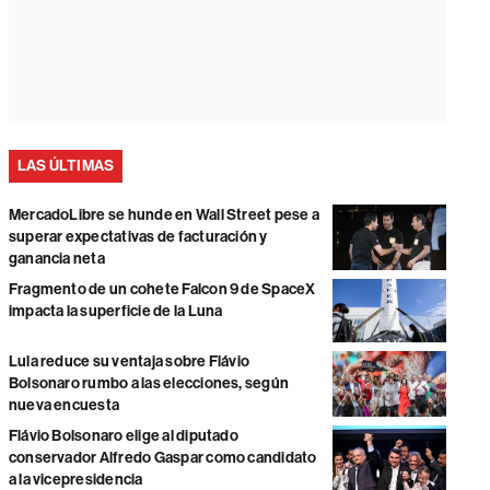
LAS ÚLTIMAS
MercadoLibre se hunde en Wall Street pese a
superar expectativas de facturación y
ganancia neta
Fragmento de un cohete Falcon 9 de SpaceX
impacta la superficie de la Luna
Lula reduce su ventaja sobre Flávio
Bolsonaro rumbo a las elecciones, según
nueva encuesta
Flávio Bolsonaro elige al diputado
conservador Alfredo Gaspar como candidato
a la vicepresidencia