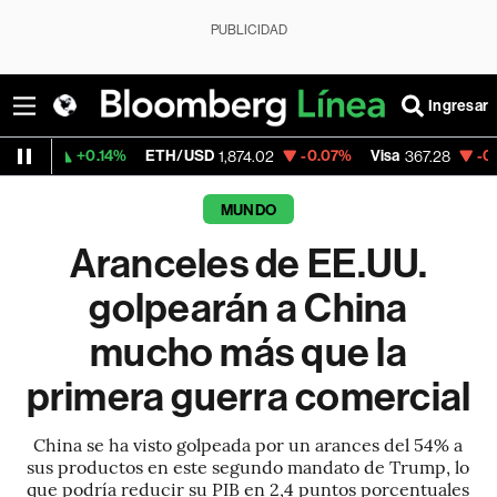
PUBLICIDAD
Ingresar
4%
ETH/USD
-0.07%
Visa
-0.63%
Mercado
1,874.02
367.28
MUNDO
Aranceles de EE.UU.
golpearán a China
mucho más que la
primera guerra comercial
China se ha visto golpeada por un arances del 54% a
sus productos en este segundo mandato de Trump, lo
que podría reducir su PIB en 2,4 puntos porcentuales