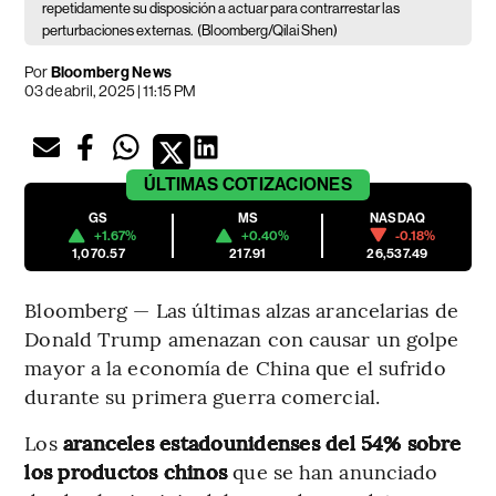
repetidamente su disposición a actuar para contrarrestar las
perturbaciones externas.
(Bloomberg/Qilai Shen)
Por
Bloomberg News
03 de abril, 2025 | 11:15 PM
ÚLTIMAS
COTIZACIONES
GS
MS
NASDAQ
+1.67%
+0.40%
-0.18%
1,070.57
217.91
26,537.49
Bloomberg — Las últimas alzas arancelarias de
Donald Trump amenazan con causar un golpe
mayor a la economía de China que el sufrido
durante su primera guerra comercial.
Los
aranceles estadounidenses del 54% sobre
los productos chinos
que se han anunciado