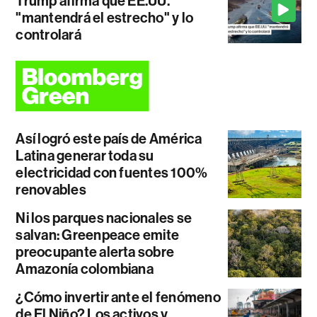
Trump afirma que EE.UU.
"mantendrá el estrecho" y lo
controlará
Así logró este país de América
Latina generar toda su
electricidad con fuentes 100%
renovables
Ni los parques nacionales se
salvan: Greenpeace emite
preocupante alerta sobre
Amazonía colombiana
¿Cómo invertir ante el fenómeno
de El Niño? Los activos y