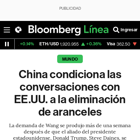
PUBLICIDAD
Ingresar
.14%
ETH/USD
+0.36%
Visa
-2.15%
Merc
1,920.955
362.50
MUNDO
China condiciona las
conversaciones con
EE.UU. a la eliminación
de aranceles
La demanda de Wang se produjo más de una semana
después de que el aliado del presidente
estadounidense, Donald Trump, Steve Daines, se