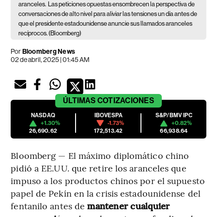
aranceles.
Las peticiones opuestas ensombrecen la perspectiva de
conversaciones de alto nivel para aliviar las tensiones un día antes de
que el presidente estadounidense anuncie sus llamados aranceles
recíprocos. (Bloomberg)
Por
Bloomberg News
02 de abril, 2025 | 01:45 AM
ÚLTIMAS
COTIZACIONES
NASDAQ
IBOVESPA
S&P/BMV IPC
+1.30%
-1.73%
+0.82%
26,690.62
172,513.42
66,938.64
Bloomberg — El máximo diplomático chino
pidió a EE.UU. que retire los aranceles que
impuso a los productos chinos por el supuesto
papel de Pekín en la crisis estadounidense del
fentanilo antes de
mantener cualquier