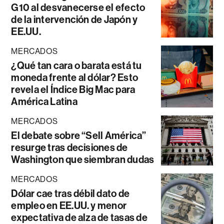
G10 al desvanecerse el efecto
de la intervención de Japón y
EE.UU.
MERCADOS
¿Qué tan cara o barata está tu
moneda frente al dólar? Esto
revela el Índice Big Mac para
América Latina
MERCADOS
El debate sobre “Sell América”
resurge tras decisiones de
Washington que siembran dudas
MERCADOS
Dólar cae tras débil dato de
empleo en EE.UU. y menor
expectativa de alza de tasas de