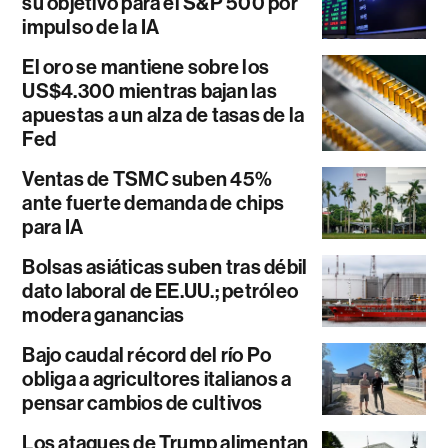
su objetivo para el S&P 500 por
impulso de la IA
El oro se mantiene sobre los
US$4.300 mientras bajan las
apuestas a un alza de tasas de la
Fed
Ventas de TSMC suben 45%
ante fuerte demanda de chips
para IA
Bolsas asiáticas suben tras débil
dato laboral de EE.UU.; petróleo
modera ganancias
Bajo caudal récord del río Po
obliga a agricultores italianos a
pensar cambios de cultivos
Los ataques de Trump alimentan