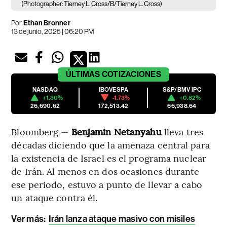
(Photographer: Tierney L. Cross/B/Tierney L. Cross)
Por
Ethan Bronner
13 de junio, 2025 | 06:20 PM
ÚLTIMAS
COTIZACIONES
NASDAQ
IBOVESPA
S&P/BMV IPC
+1.30%
-1.73%
+0.82%
26,690.62
172,513.42
66,938.64
Bloomberg —
Benjamin Netanyahu
lleva tres
décadas diciendo que la amenaza central para
la existencia de Israel es el programa nuclear
de Irán. Al menos en dos ocasiones durante
ese periodo, estuvo a punto de llevar a cabo
un ataque contra él.
Ver más:
Irán lanza ataque masivo con misiles