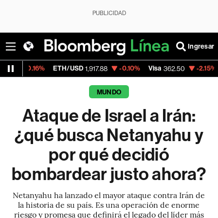
PUBLICIDAD
Ingresar
ETH/USD
-0.10%
Visa
-2.15%
MercadoLibre
1,917.88
362.50
MUNDO
Ataque de Israel a Irán:
¿qué busca Netanyahu y
por qué decidió
bombardear justo ahora?
Netanyahu ha lanzado el mayor ataque contra Irán de
la historia de su país. Es una operación de enorme
riesgo y promesa que definirá el legado del líder más