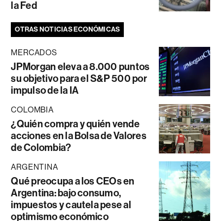
la Fed
OTRAS NOTICIAS ECONÓMICAS
MERCADOS
JPMorgan eleva a 8.000 puntos
su objetivo para el S&P 500 por
impulso de la IA
COLOMBIA
¿Quién compra y quién vende
acciones en la Bolsa de Valores
de Colombia?
ARGENTINA
Qué preocupa a los CEOs en
Argentina: bajo consumo,
impuestos y cautela pese al
optimismo económico