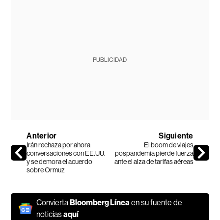
PUBLICIDAD
Anterior
Siguiente
Irán rechaza por ahora
El boom de viajes
conversaciones con EE.UU.
pospandemia pierde fuerza
y se demora el acuerdo
ante el alza de tarifas aéreas
sobre Ormuz
Convierta
Bloomberg Línea
en su fuente de
noticias
aquí