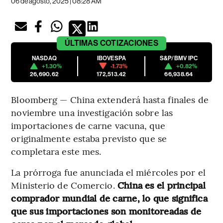
06 de agosto, 2025 | 08:28 AM
ÚLTIMAS
COTIZACIONES
NASDAQ
IBOVESPA
S&P/BMV IPC
+1.30%
-1.73%
+0.82%
26,690.62
172,513.42
66,938.64
Bloomberg — China extenderá hasta finales de
noviembre una investigación sobre las
importaciones de carne vacuna, que
originalmente estaba previsto que se
completara este mes.
La prórroga fue anunciada el miércoles por el
Ministerio de Comercio.
China es el principal
comprador mundial de carne, lo que significa
que sus importaciones son monitoreadas de