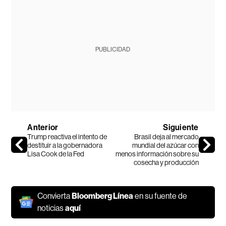
PUBLICIDAD
Anterior
Siguiente
Trump reactiva el intento de
Brasil deja al mercado
destituir a la gobernadora
mundial del azúcar con
Lisa Cook de la Fed
menos información sobre su
cosecha y producción
Convierta
Bloomberg Línea
en su fuente de
noticias
aquí