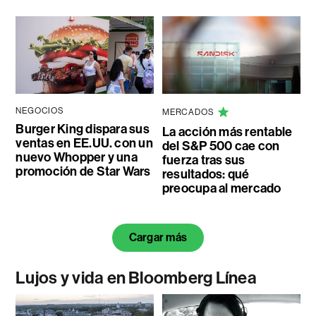
NEGOCIOS
MERCADOS
Burger King dispara sus
La acción más rentable
ventas en EE.UU. con un
del S&P 500 cae con
nuevo Whopper y una
fuerza tras sus
promoción de Star Wars
resultados: qué
preocupa al mercado
Cargar más
Lujos y vida en Bloomberg Línea