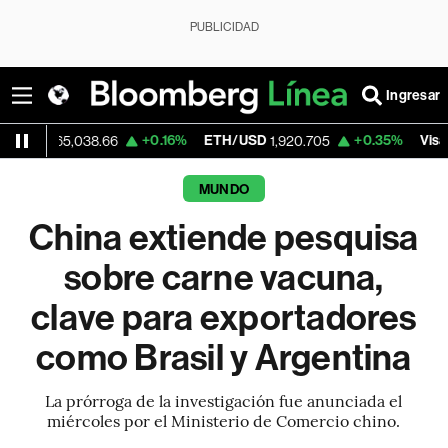
PUBLICIDAD
Ingresar
+0.16%
ETH/USD
+0.35%
Visa
,038.66
1,920.705
362.50
MUNDO
China extiende pesquisa
sobre carne vacuna,
clave para exportadores
como Brasil y Argentina
La prórroga de la investigación fue anunciada el
miércoles por el Ministerio de Comercio chino.