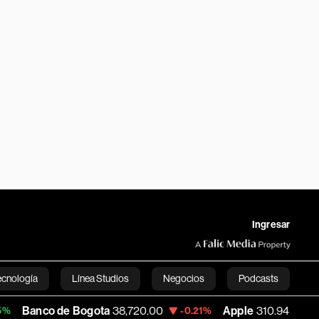
Ingresar
ecnología
Línea Studios
Negocios
Podcasts
de Bogota
38,720.00
Apple
310.94
USD
-0.21%
+0.55%
English