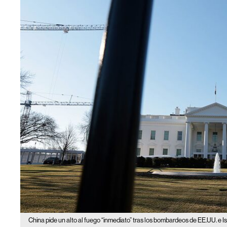
China pide un alto al fuego “inmediato” tras los bombardeos de EE.UU. e Is