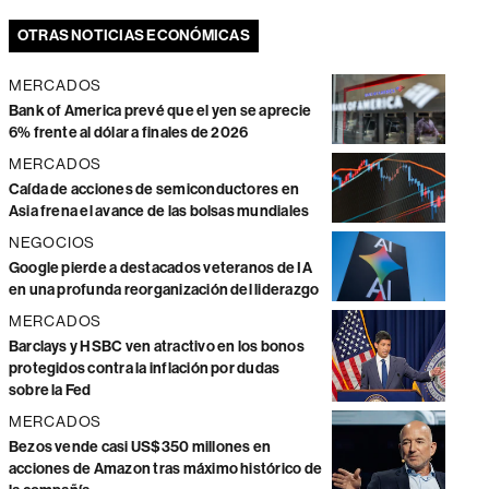
OTRAS NOTICIAS ECONÓMICAS
MERCADOS
Bank of America prevé que el yen se aprecie
6% frente al dólar a finales de 2026
MERCADOS
Caída de acciones de semiconductores en
Asia frena el avance de las bolsas mundiales
NEGOCIOS
Google pierde a destacados veteranos de IA
en una profunda reorganización del liderazgo
MERCADOS
Barclays y HSBC ven atractivo en los bonos
protegidos contra la inflación por dudas
sobre la Fed
MERCADOS
Bezos vende casi US$350 millones en
acciones de Amazon tras máximo histórico de