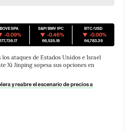
IBOVESPA
S&P/BMV IPC
BTC/USD
-0.09%
-0.46%
-0.00%
177,726.17
66,525.18
64,783.39
 los ataques de Estados Unidos e Israel
nte Xi Jinping sopesa sus opciones en
olera y reabre el escenario de precios a