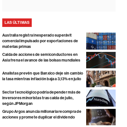
LAS ÚLTIMAS
Australia registra inesperado superávit
comercial impulsado por exportaciones de
materias primas
Caída de acciones de semiconductores en
Asia frena el avance de las bolsas mundiales
Analistas prevén que Banxico deje sin cambio
la tasa mientras inflación baja a 3,13% en julio
Sector tecnológico podría depender más de
inversores minoristas tras caída de julio,
según JPMorgan
Grupo Argos anuncia millonaria recompra de
acciones y promete duplicar el dividendo