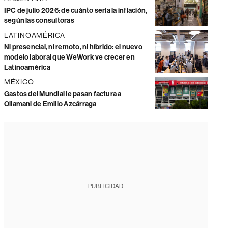
IPC de julio 2026: de cuánto sería la inflación,
según las consultoras
LATINOAMÉRICA
Ni presencial, ni remoto, ni híbrido: el nuevo
modelo laboral que WeWork ve crecer en
Latinoamérica
MÉXICO
Gastos del Mundial le pasan factura a
Ollamani de Emilio Azcárraga
PUBLICIDAD