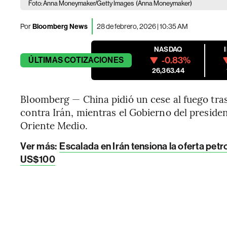
Foto: Anna Moneymaker/Getty Images
(Anna Moneymaker)
Por
Bloomberg News
28 de febrero, 2026 | 10:35 AM
NASDAQ
-0.83%
ÚLTIMAS
COTIZACIONES
26,363.44
Bloomberg — China pidió un cese al fuego tras
contra Irán, mientras el Gobierno del preside
Oriente Medio.
Ver más:
Escalada en Irán tensiona la oferta petr
US$100