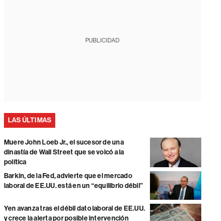
PUBLICIDAD
LAS ÚLTIMAS
Muere John Loeb Jr., el sucesor de una
dinastía de Wall Street que se volcó a la
política
Barkin, de la Fed, advierte que el mercado
laboral de EE.UU. está en un “equilibrio débil”
Yen avanza tras el débil dato laboral de EE.UU.
y crece la alerta por posible intervención