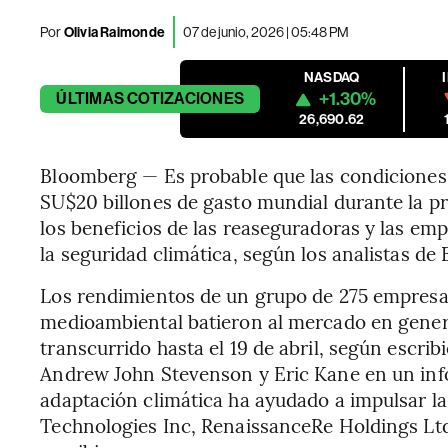
Por
Olivia Raimonde
07 de junio, 2026 | 05:48 PM
NASDAQ
+1.30%
ÚLTIMAS
COTIZACIONES
26,690.62
Bloomberg — Es probable que las condiciones
SU$20 billones de gasto mundial durante la pr
los beneficios de las reaseguradoras y las emp
la seguridad climática, según los analistas de
Los rendimientos de un grupo de 275 empresas
medioambiental batieron al mercado en genera
transcurrido hasta el 19 de abril, según escri
Andrew John Stevenson y Eric Kane en un info
adaptación climática ha ayudado a impulsar
Technologies Inc, RenaissanceRe Holdings Lt