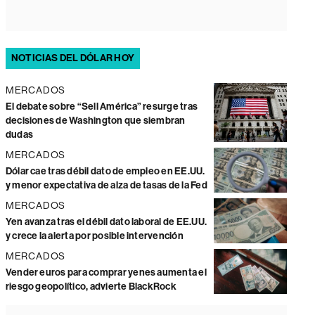
NOTICIAS DEL DÓLAR HOY
MERCADOS
El debate sobre “Sell América” resurge tras
decisiones de Washington que siembran
dudas
MERCADOS
Dólar cae tras débil dato de empleo en EE.UU.
y menor expectativa de alza de tasas de la Fed
MERCADOS
Yen avanza tras el débil dato laboral de EE.UU.
y crece la alerta por posible intervención
MERCADOS
Vender euros para comprar yenes aumenta el
riesgo geopolítico, advierte BlackRock