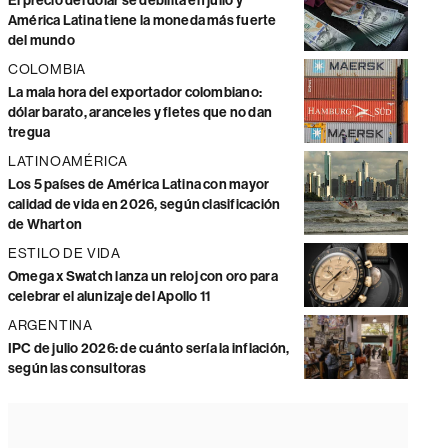
El precio del dólar se debilita en julio y
América Latina tiene la moneda más fuerte
del mundo
COLOMBIA
La mala hora del exportador colombiano:
dólar barato, aranceles y fletes que no dan
tregua
LATINOAMÉRICA
Los 5 países de América Latina con mayor
calidad de vida en 2026, según clasificación
de Wharton
ESTILO DE VIDA
Omega x Swatch lanza un reloj con oro para
celebrar el alunizaje del Apollo 11
ARGENTINA
IPC de julio 2026: de cuánto sería la inflación,
según las consultoras