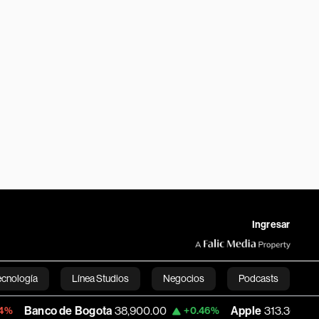
Ingresar
ecnología
Línea Studios
Negocios
Podcasts
 de Bogota
38,900.00
Apple
313.305
U
+0.46%
+0.25%
English