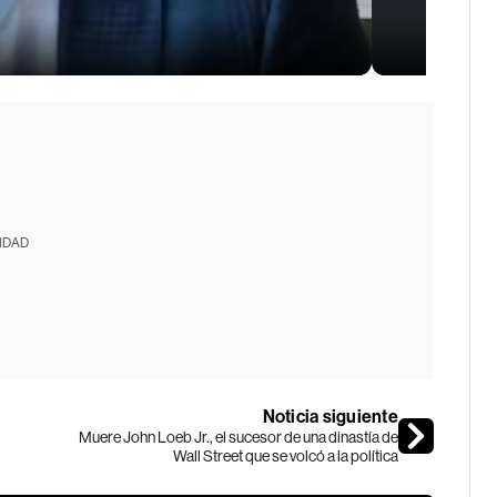
IDAD
Noticia siguiente
Muere John Loeb Jr., el sucesor de una dinastía de
Wall Street que se volcó a la política