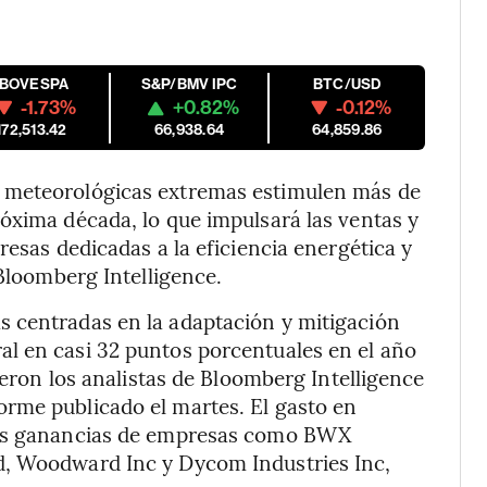
IBOVESPA
S&P/BMV IPC
BTC/USD
-1.73%
+0.82%
-0.12%
172,513.42
66,938.64
64,859.86
 meteorológicas extremas estimulen más de
óxima década, lo que impulsará las ventas y
resas dedicadas a la eficiencia energética y
 Bloomberg Intelligence.
 centradas en la adaptación y mitigación
l en casi 32 puntos porcentuales en el año
bieron los analistas de Bloomberg Intelligence
rme publicado el martes. El gasto en
 las ganancias de empresas como BWX
d, Woodward Inc y Dycom Industries Inc,