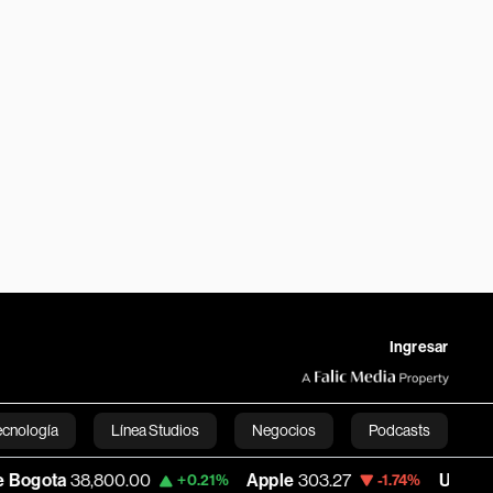
Ingresar
ecnología
Línea Studios
Negocios
Podcasts
8,800.00
Apple
303.27
USD COP
3,227.6
+0.21%
-1.74%
English