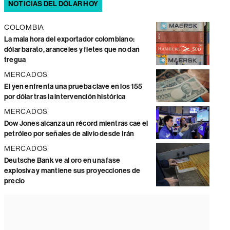
NOTICIAS DEL DÓLAR HOY
COLOMBIA
La mala hora del exportador colombiano:
dólar barato, aranceles y fletes que no dan
tregua
MERCADOS
El yen enfrenta una prueba clave en los 155
por dólar tras la intervención histórica
MERCADOS
Dow Jones alcanza un récord mientras cae el
petróleo por señales de alivio desde Irán
MERCADOS
Deutsche Bank ve al oro en una fase
explosiva y mantiene sus proyecciones de
precio