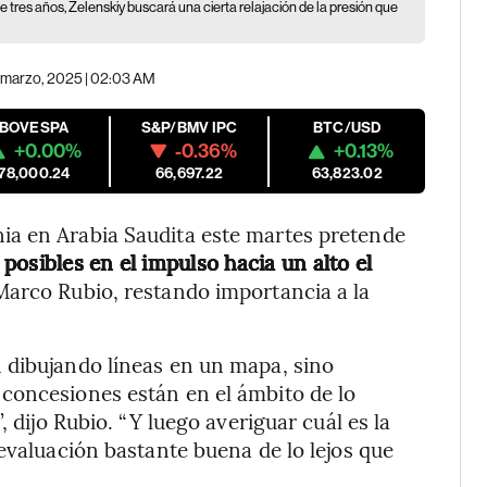
 tres años, Zelenskiy buscará una cierta relajación de la presión que
e marzo, 2025 | 02:03 AM
IBOVESPA
S&P/BMV IPC
BTC/USD
+0.00%
-0.36%
+0.13%
178,000.24
66,697.22
63,823.02
ia en Arabia Saudita este martes pretende
posibles en el impulso hacia un alto el
 Marco Rubio, restando importancia a la
 dibujando líneas en un mapa, sino
concesiones están en el ámbito de lo
, dijo Rubio. “Y luego averiguar cuál es la
evaluación bastante buena de lo lejos que