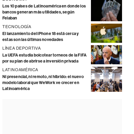
Los 10 países de Latinoamérica en donde los
bancos generan más utilidades, según
Felaban
TECNOLOGÍA
El lanzamiento del iPhone 18 está cerca y
estas son las últimas novedades
LÍNEA DEPORTIVA
La UEFA estudia boicotear torneos de la FIFA
por su plan de abrirse a inversión privada
LATINOAMÉRICA
Ni presencial, ni remoto, ni híbrido: el nuevo
modelo laboral que WeWork ve crecer en
Latinoamérica