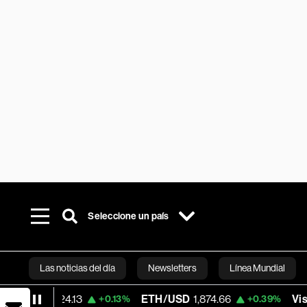
Seleccione un país
Las noticias del día
Newsletters
Línea Mundial
,824.13
ETH/USD
1,874.66
Visa
365.67
+0.13%
+0.39%
Bloomberg 