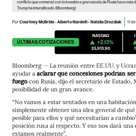
conflicto que comenzó con la invasión a gran escala de Rusia hace más de
Trump ha intensificado. (Bloomberg)
Por
Courtney McBride - Alberto Nardelli - Natalia Drozdiak
11 d
NASDAQ
+2.13%
ÚLTIMAS
COTIZACIONES
25,913.90
Bloomberg — La reunión entre EE.UU. y Ucran
ayudar a
aclarar qué concesiones podrían ser 
fuego
con Rusia, dijo el secretario de Estado,
posibilidad de un gran avance.
“No vamos a estar sentados en una habitación
simplemente obtener una idea general de qué 
posible para ellos y qué necesitarían a cambio”
posición rusa al respecto. Y eso nos dará una 
estamos realmente”.