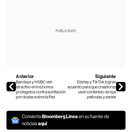
PUBLICIDAD
Anterior
Siguiente
Barclays y HSBC ven
Disney y TikTok logran
atractivo en los bonos
acuerdo para que creadores
protegidos contra la inflación
usen contenido de sus
por dudas sobre la Fed
películas y series
Convierta
Bloomberg Línea
en su fuente de
noticias
aquí