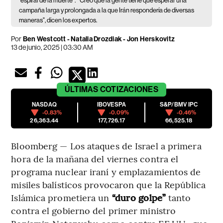
“espiral de la muerte”.
"Creo que la gente tiene que esperar una
campaña larga y prolongada a la que Irán respondería de diversas
maneras", dicen los expertos.
Por
Ben Westcott - Natalia Drozdiak - Jon Herskovitz
13 de junio, 2025 | 03:30 AM
ÚLTIMAS
COTIZACIONES
NASDAQ
IBOVESPA
S&P/BMV IPC
-0.83%
-0.09%
-0.46%
26,363.44
177,726.17
66,525.18
Bloomberg — Los ataques de Israel a primera
hora de la mañana del viernes contra el
programa nuclear iraní y emplazamientos de
misiles balísticos provocaron que la República
Islámica prometiera un
“duro golpe”
tanto
contra el gobierno del primer ministro