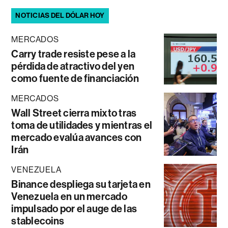
NOTICIAS DEL DÓLAR HOY
MERCADOS
Carry trade resiste pese a la
pérdida de atractivo del yen
como fuente de financiación
MERCADOS
Wall Street cierra mixto tras
toma de utilidades y mientras el
mercado evalúa avances con
Irán
VENEZUELA
Binance despliega su tarjeta en
Venezuela en un mercado
impulsado por el auge de las
stablecoins