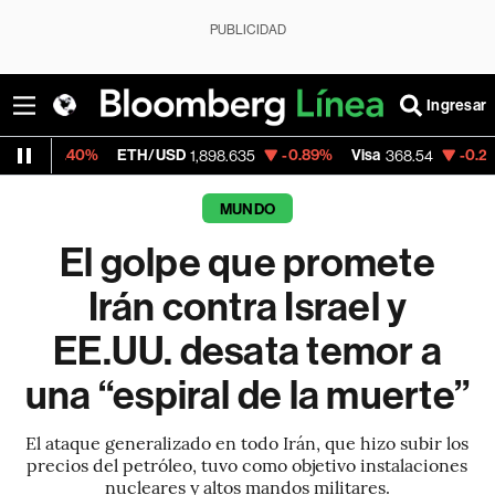
PUBLICIDAD
Ingresar
ETH/USD
-0.89%
Visa
-0.28%
MercadoL
1,898.635
368.54
MUNDO
El golpe que promete
Irán contra Israel y
EE.UU. desata temor a
una “espiral de la muerte”
El ataque generalizado en todo Irán, que hizo subir los
precios del petróleo, tuvo como objetivo instalaciones
nucleares y altos mandos militares.