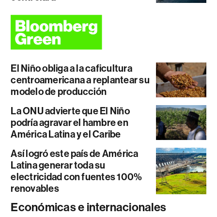
El Niño obliga a la caficultura
centroamericana a replantear su
modelo de producción
La ONU advierte que El Niño
podría agravar el hambre en
América Latina y el Caribe
Así logró este país de América
Latina generar toda su
electricidad con fuentes 100%
renovables
Económicas e internacionales