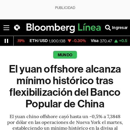
PUBLICIDAD
Ingresar
ETH/USD
-0.30%
Visa
+0.52%
MercadoL
1,900.138
370.47
MUNDO
El yuan offshore alcanza
mínimo histórico tras
flexibilización del Banco
Popular de China
El yuan chino offshore cayó hasta un -0,5% a 7,3848
por dólar en las operaciones de Nueva York el martes,
estableciendo un mínimo histórico en la divisa al