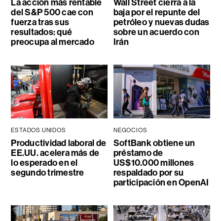
La acción más rentable
Wall Street cierra a la
del S&P 500 cae con
baja por el repunte del
fuerza tras sus
petróleo y nuevas dudas
resultados: qué
sobre un acuerdo con
preocupa al mercado
Irán
ESTADOS UNIDOS
NEGOCIOS
Productividad laboral de
SoftBank obtiene un
EE.UU. acelera más de
préstamo de
lo esperado en el
US$10.000 millones
segundo trimestre
respaldado por su
participación en OpenAI