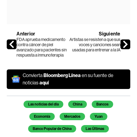
Anterior
Siguiente
FDA aprueba medicamento
Artistas se resisten a que sus
contra cáncer de piel
voces y canciones sean
avanzado para pacientes sin
usadas para entrenar a la IA
respuesta a inmunoterapia
Convierta
Bloomberg Línea
en su fuente de
noticias
aquí
Temas de este artículo
Las noticias del día
China
Bancos
Economía
Mercados
Yuan
Banco Popular de China
Las Últimas