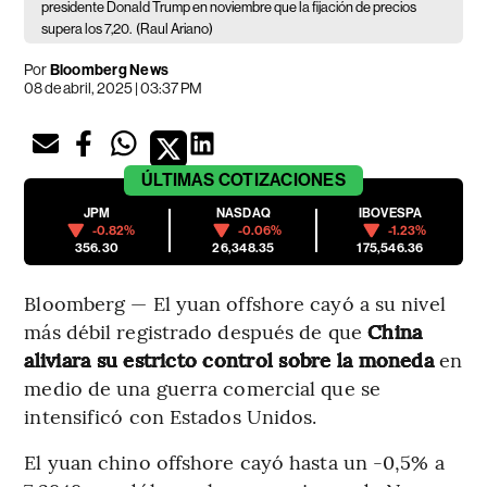
presidente Donald Trump en noviembre que la fijación de precios
supera los 7,20.
(Raul Ariano)
Por
Bloomberg News
08 de abril, 2025 | 03:37 PM
ÚLTIMAS
COTIZACIONES
JPM
NASDAQ
IBOVESPA
-0.82%
-0.06%
-1.23%
356.30
26,348.35
175,546.36
Bloomberg — El yuan offshore cayó a su nivel
más débil registrado después de que
China
aliviara su estricto control sobre la moneda
en
medio de una guerra comercial que se
intensificó con Estados Unidos.
El yuan chino offshore cayó hasta un -0,5% a