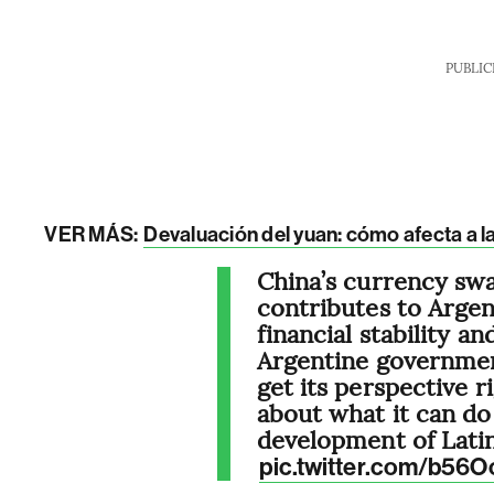
PUBLIC
VER MÁS:
Devaluación del yuan: cómo afecta a l
China’s currency sw
contributes to Arge
financial stability a
Argentine government
get its perspective r
about what it can do
development of Lati
pic.twitter.com/b56O