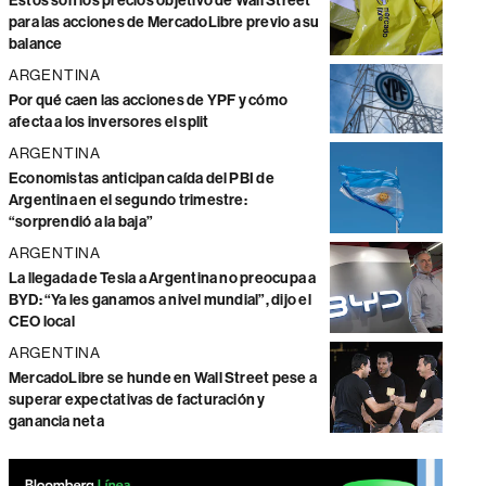
Estos son los precios objetivo de Wall Street
para las acciones de MercadoLibre previo a su
balance
ARGENTINA
Por qué caen las acciones de YPF y cómo
afecta a los inversores el split
ARGENTINA
Economistas anticipan caída del PBI de
Argentina en el segundo trimestre:
“sorprendió a la baja”
ARGENTINA
La llegada de Tesla a Argentina no preocupa a
BYD: “Ya les ganamos a nivel mundial”, dijo el
CEO local
ARGENTINA
MercadoLibre se hunde en Wall Street pese a
superar expectativas de facturación y
ganancia neta