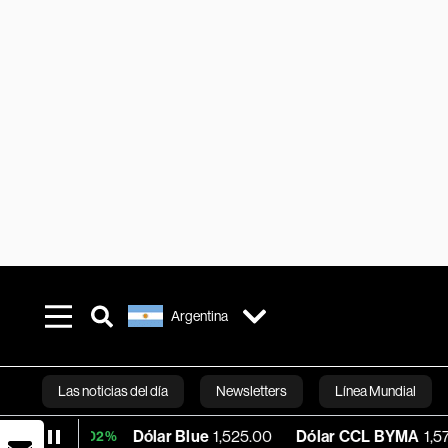
Argentina
Las noticias del día
Newsletters
Línea Mundial
Dólar Blue
1,525.00
Dólar CCL BYMA
1,578.74
B
+0.02%
Bloomberg 