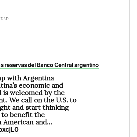
IDAD
as reservas del Banco Central argentino
ap with Argentina
ntina’s economic and
nd is welcomed by the
. We call on the U.S. to
ight and start thinking
 to benefit the
n American and…
oxcjL0