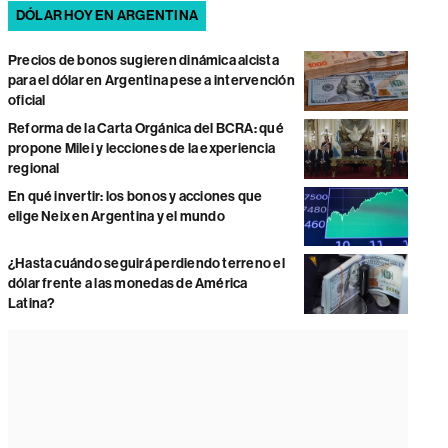
DÓLAR HOY EN ARGENTINA
Precios de bonos sugieren dinámica alcista
para el dólar en Argentina pese a intervención
oficial
Reforma de la Carta Orgánica del BCRA: qué
propone Milei y lecciones de la experiencia
regional
En qué invertir: los bonos y acciones que
elige Neix en Argentina y el mundo
¿Hasta cuándo seguirá perdiendo terreno el
dólar frente a las monedas de América
Latina?