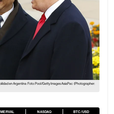
bilidad en Argentina
Foto: Pool/Getty Images AsiaPac
(Photographer:
MERVAL
NASDAQ
BTC/USD