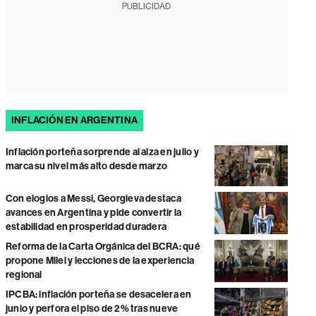
PUBLICIDAD
INFLACIÓN EN ARGENTINA
Inflación porteña sorprende al alza en julio y
marca su nivel más alto desde marzo
Con elogios a Messi, Georgieva destaca
avances en Argentina y pide convertir la
estabilidad en prosperidad duradera
Reforma de la Carta Orgánica del BCRA: qué
propone Milei y lecciones de la experiencia
regional
IPCBA: inflación porteña se desacelera en
junio y perfora el piso de 2% tras nueve