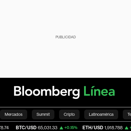
PUBLICIDAD
Mercados
Summit
Cripto
Latinoamérica
T
TC/USD
65,031.33
ETH/USD
1,918.788
+0.15%
+0.25%
Green
Economía
Estilo de vida
Mundo
Videos