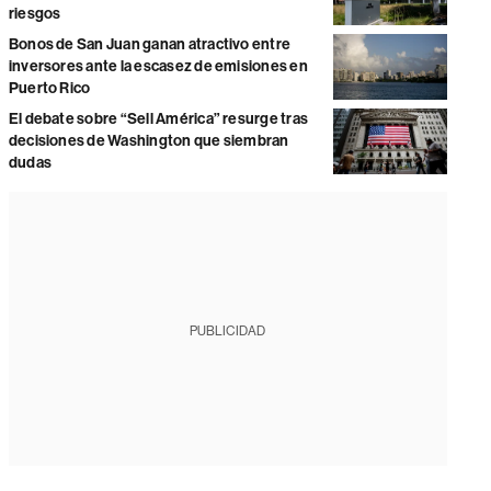
riesgos
Bonos de San Juan ganan atractivo entre
inversores ante la escasez de emisiones en
Puerto Rico
El debate sobre “Sell América” resurge tras
decisiones de Washington que siembran
dudas
PUBLICIDAD