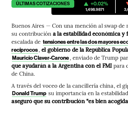
+0.02%
ÚLTIMAS
COTIZACIONES
1,498.9871
3
Buenos Aires — Con una mención al swap de
su contribución
a la estabilidad económica y 
escalada de
tensiones entre las dos mayores ec
,
el gobierno de la República Popula
recíprocos
,
enviado de Trump par
Mauricio Claver-Carone
que ayudarán a la Argentina con el FMI
para 
de China.
A través del voceo de la cancillería china, el g
su importancia en la estabilida
Donald Trump
aseguró que su contribución “es bien acogida