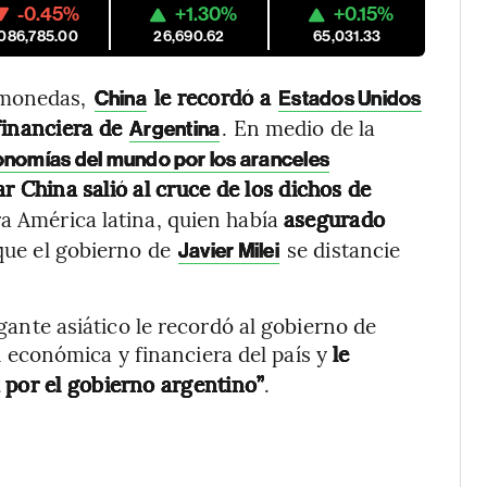
-0.45%
+1.30%
+0.15%
,086,785.00
26,690.62
65,031.33
 monedas,
le recordó a
China
Estados Unidos
financiera de
. En medio de la
Argentina
onomías del mundo por los aranceles
r China salió al cruce de los dichos de
a América latina, quien había
asegurado
que el gobierno de
se distancie
Javier Milei
igante asiático le recordó al gobierno de
d económica y financiera del país y
le
 por el gobierno argentino”
.