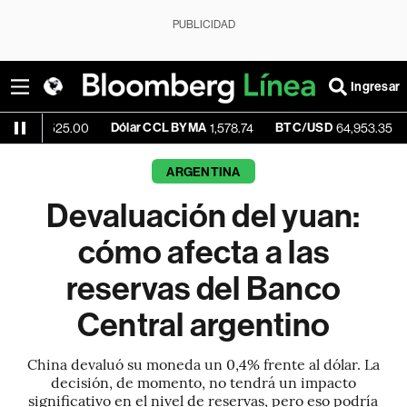
PUBLICIDAD
Ingresar
Dólar CCL BYMA
BTC/USD
+0.03%
25.00
1,578.74
64,953.35
ARGENTINA
Devaluación del yuan:
cómo afecta a las
reservas del Banco
Central argentino
China devaluó su moneda un 0,4% frente al dólar. La
decisión, de momento, no tendrá un impacto
significativo en el nivel de reservas, pero eso podría