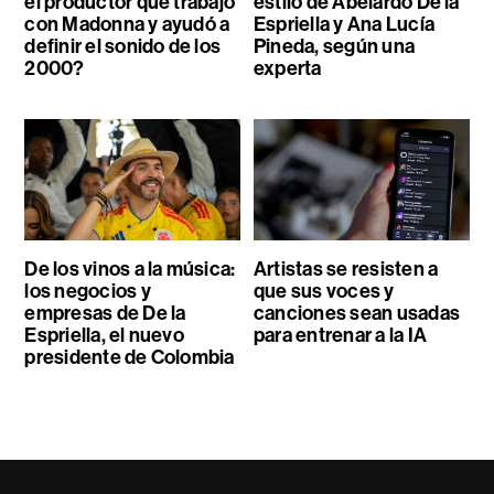
el productor que trabajó
estilo de Abelardo De la
con Madonna y ayudó a
Espriella y Ana Lucía
definir el sonido de los
Pineda, según una
2000?
experta
De los vinos a la música:
Artistas se resisten a
los negocios y
que sus voces y
empresas de De la
canciones sean usadas
Espriella, el nuevo
para entrenar a la IA
presidente de Colombia