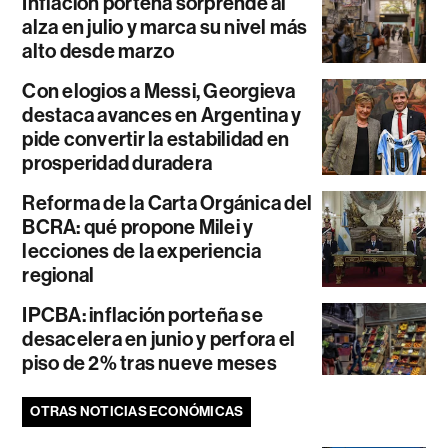
Inflación porteña sorprende al
alza en julio y marca su nivel más
alto desde marzo
Con elogios a Messi, Georgieva
destaca avances en Argentina y
pide convertir la estabilidad en
prosperidad duradera
Reforma de la Carta Orgánica del
BCRA: qué propone Milei y
lecciones de la experiencia
regional
IPCBA: inflación porteña se
desacelera en junio y perfora el
piso de 2% tras nueve meses
OTRAS NOTICIAS ECONÓMICAS