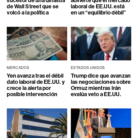
sucesor de una dinastía
advierte que el mercado
de Wall Street que se
laboral de EE.UU. está
volcó a la política
en un “equilibrio débil”
MERCADOS
ESTADOS UNIDOS
Yen avanza tras el débil
Trump dice que avanzan
dato laboral de EE.UU. y
las negociaciones sobre
crece la alerta por
Ormuz mientras Irán
posible intervención
evalúa veto a EE.UU.