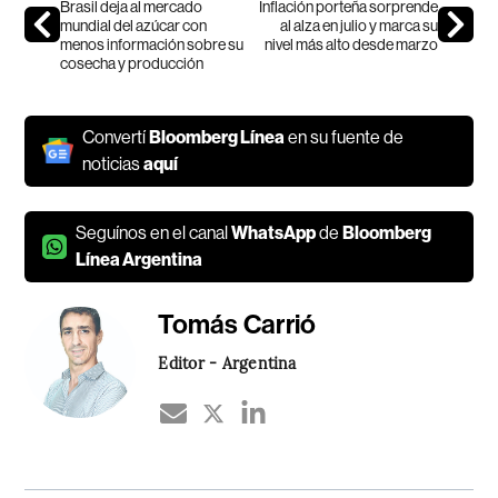
Brasil deja al mercado
Inflación porteña sorprende
mundial del azúcar con
al alza en julio y marca su
menos información sobre su
nivel más alto desde marzo
cosecha y producción
Convertí
Bloomberg Línea
en su fuente de
noticias
aquí
Seguínos en el canal
WhatsApp
de
Bloomberg
Línea Argentina
Tomás Carrió
Editor - Argentina