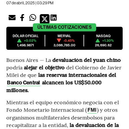
07 de abril, 2025 | 03:29 PM
ÚLTIMAS
COTIZACIONES
DÓLAR OFICIAL
MERVAL
NASDAQ
+0.02%
-0.45%
+1.30%
1,498.9871
3,086,785.00
26,690.62
Buenos Aires — La
devaluación del yuan chino
podría
alejar el objetivo
del Gobierno de Javier
Milei de que
las reservas internacionales del
alcancen los US$50.000
Banco Central
millones.
Mientras el equipo económico negocia con el
Fondo Monetario Internacional (
) y otros
FMI
organismos multilaterales desembolsos para
recapitalizar a la entidad,
la devaluación de la