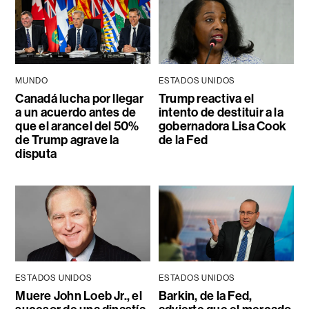
MUNDO
ESTADOS UNIDOS
Canadá lucha por llegar
Trump reactiva el
a un acuerdo antes de
intento de destituir a la
que el arancel del 50%
gobernadora Lisa Cook
de Trump agrave la
de la Fed
disputa
ESTADOS UNIDOS
ESTADOS UNIDOS
Muere John Loeb Jr., el
Barkin, de la Fed,