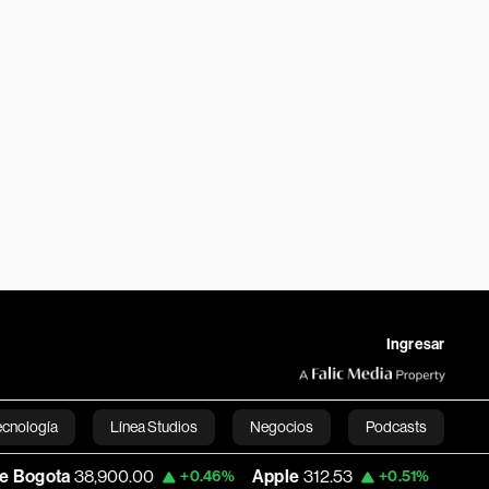
Ingresar
ecnología
Línea Studios
Negocios
Podcasts
900.00
Apple
312.53
USD COP
3,159.39
+0.46%
+0.51%
English