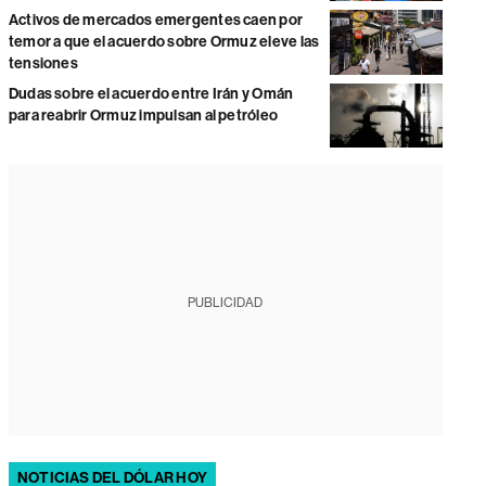
Activos de mercados emergentes caen por
temor a que el acuerdo sobre Ormuz eleve las
tensiones
Dudas sobre el acuerdo entre Irán y Omán
para reabrir Ormuz impulsan al petróleo
PUBLICIDAD
NOTICIAS DEL DÓLAR HOY