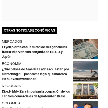
OTRAS NOTICIAS ECONÓMICAS
MERCADOS
El yen pierde casi la mitad de sus ganancias
tras la intervención conjunta de EE.UU. y
Japón
ECONOMÍA
¿Qué países de América Latina apuestan por
el fracking? El panorama legal que marcará
las nuevas inversiones
NEGOCIOS
Dior, H&M y Zara impulsan la ocupación de los
centros comerciales de Iguatemi en Brasil
COLOMBIA