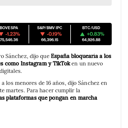
IBOVESPA
S&P/BMV IPC
BTC/USD
-1.23%
-0.19%
+0.83%
175,546.36
66,396.15
64,926.88
o Sánchez, dijo que
España bloquearía a los
les como Instagram y TikTok
en un nuevo
igitales.
s a los menores de 16 años, dijo Sánchez en
e martes. Para hacer cumplir la
 las plataformas que pongan en marcha