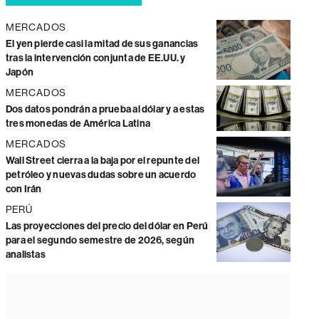
MERCADOS
El yen pierde casi la mitad de sus ganancias
tras la intervención conjunta de EE.UU. y
Japón
MERCADOS
Dos datos pondrán a prueba al dólar y a estas
tres monedas de América Latina
MERCADOS
Wall Street cierra a la baja por el repunte del
petróleo y nuevas dudas sobre un acuerdo
con Irán
PERÚ
Las proyecciones del precio del dólar en Perú
para el segundo semestre de 2026, según
analistas