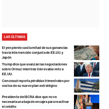
LAS ÚLTIMAS
El yen pierde casi la mitad de sus ganancias
tras la intervención conjunta de EE.UU. y
Japón
Trump dice que avanzan las negociaciones
sobre Ormuz mientras Irán evalúa veto a
EE.UU.
Cencosud reporta pérdidas trimestrales por
costos de su nuevo plan estratégico
Presidente del BCRA dice que no ve
necesaria una baja de encajes para reactivar
el crédito