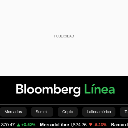
PUBLICIDAD
Mercados
Summit
Cripto
Latinoamérica
T
MercadoLibre
1,824.26
Banco de Bogota
38,
.52%
-5.23%
Green
Economía
Estilo de vida
Mundo
Videos