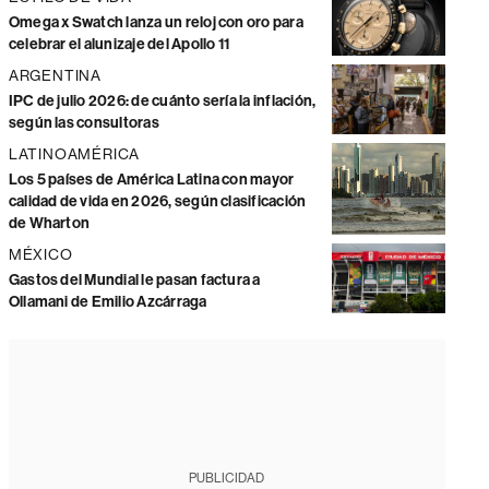
Omega x Swatch lanza un reloj con oro para
celebrar el alunizaje del Apollo 11
ARGENTINA
IPC de julio 2026: de cuánto sería la inflación,
según las consultoras
LATINOAMÉRICA
Los 5 países de América Latina con mayor
calidad de vida en 2026, según clasificación
de Wharton
MÉXICO
Gastos del Mundial le pasan factura a
Ollamani de Emilio Azcárraga
PUBLICIDAD