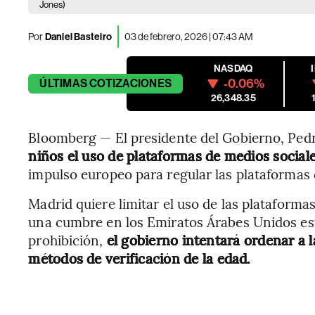
Jones)
Por
Daniel Basteiro
03 de febrero, 2026 | 07:43 AM
NASDAQ
-0.06%
ÚLTIMAS
COTIZACIONES
26,348.35
Bloomberg — El presidente del Gobierno, Pedr
niños el uso de plataformas de medios socia
impulso europeo para regular las plataformas d
Madrid quiere limitar el uso de las plataforma
una cumbre en los Emiratos Árabes Unidos est
prohibición,
el gobierno intentará ordenar a
métodos de verificación de la edad.