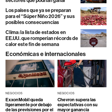
sectores que podrían ganar
Los países que ya se preparan
para el “Súper Niño 2026” y sus
posibles consecuencias
Clima: la lista de estados en
EE.UU. que romperían récords de
calor este fin de semana
Económicas e internacionales
NEGOCIOS
NEGOCIOS
ExxonMobil queda
Chevron supera las
ligeramente por debajo
expectativas con su
de las previsiones por el
mayor ganancia