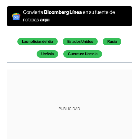
Convierta
Bloomberg Línea
en su fuente de
noticias
aquí
Temas de este artículo
Las noticias del día
Estados Unidos
Rusia
Ucrânia
Guerra en Ucrania
PUBLICIDAD