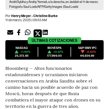
Andrii Sybiha y Andriy Yermak, a la derecha, en Jeddah el 11 de marzo.
Fotógrafo: Saul Loeb/AFP/Getty Images
(Saul Loeb)
Por
Henry Meyer - Christine Burke
11 de marzo, 2025 | 08:53 AM
ÚLTIMAS
COTIZACIONES
NASDAQ
IBOVESPA
S&P/BMV IPC
+1.00%
+0.47%
-0.53%
25,373.85
177,999.00
66,936.99
Bloomberg — Altos funcionarios
estadounidenses y ucranianos iniciaron
conversaciones en Arabia Saudita sobre el
camino hacia un posible acuerdo de paz con
Moscú, horas después de que Rusia
combatiera el mayor ataque con drones en su
territorio en la guerra de tres años.