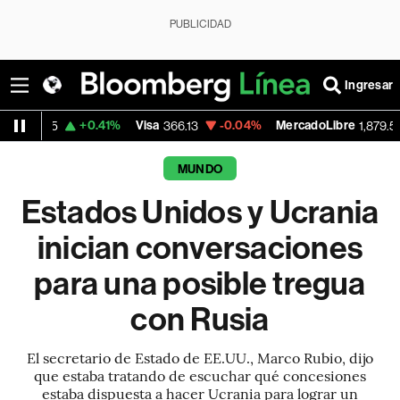
PUBLICIDAD
Ingresar
+0.41%
Visa
-0.04%
MercadoLibre
-0.25%
366.13
1,879.59
MUNDO
Estados Unidos y Ucrania
inician conversaciones
para una posible tregua
con Rusia
El secretario de Estado de EE.UU., Marco Rubio, dijo
que estaba tratando de escuchar qué concesiones
estaba dispuesta a hacer Ucrania para lograr un