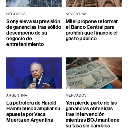
NEGOCIOS
ARGENTINA
Sony eleva su previsión
Milei propone reformar
de ganancias tras sólido
el Banco Central para
desempeño de su
prohibir que financie el
negocio de
gasto público
entretenimiento
ARGENTINA
MERCADOS
La petrolera de Harold
Yen pierde parte de las
Hamm busca ampliar su
ganancias obtenidas
apuesta por Vaca
tras intervención
Muerta en Argentina
mientras BOJ mantiene
su tasa sin cambios