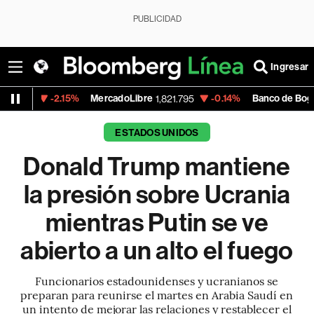
PUBLICIDAD
Ingresar
-2.15%
MercadoLibre
-0.14%
Banco de Bogota
1,821.795
38,900.
ESTADOS UNIDOS
Donald Trump mantiene
la presión sobre Ucrania
mientras Putin se ve
abierto a un alto el fuego
Funcionarios estadounidenses y ucranianos se
preparan para reunirse el martes en Arabia Saudí en
un intento de mejorar las relaciones y restablecer el