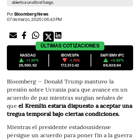
abierto a un alto el fuego.
Por
Bloomberg News
07 de marzo, 2025 | 06:43 PM
ÚLTIMAS
COTIZACIONES
NASDAQ
IBOVESPA
S&P/BMV IPC
+1.30%
-1.73%
+0.82%
26,690.62
172,513.42
66,938.64
Bloomberg — Donald Trump mantuvo la
presión sobre Ucrania para que avance en un
acuerdo de paz mientras surgían señales de
que
el Kremlin estaría dispuesto a aceptar una
tregua temporal bajo ciertas condiciones.
Mientras el presidente estadounidense
persigue un acuerdo para poner fin a la guerra