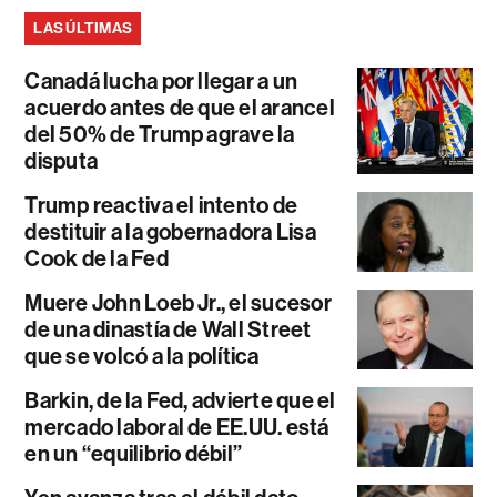
LAS ÚLTIMAS
Canadá lucha por llegar a un
acuerdo antes de que el arancel
del 50% de Trump agrave la
disputa
Trump reactiva el intento de
destituir a la gobernadora Lisa
Cook de la Fed
Muere John Loeb Jr., el sucesor
de una dinastía de Wall Street
que se volcó a la política
Barkin, de la Fed, advierte que el
mercado laboral de EE.UU. está
en un “equilibrio débil”