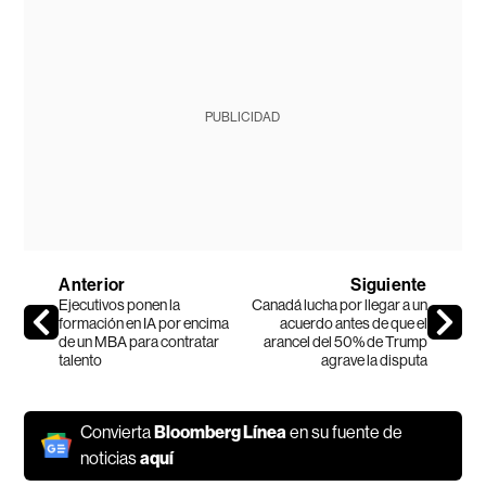
PUBLICIDAD
Anterior
Siguiente
Ejecutivos ponen la
Canadá lucha por llegar a un
formación en IA por encima
acuerdo antes de que el
de un MBA para contratar
arancel del 50% de Trump
talento
agrave la disputa
Convierta
Bloomberg Línea
en su fuente de
noticias
aquí