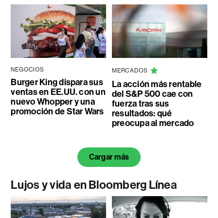
NEGOCIOS
MERCADOS
Burger King dispara sus
La acción más rentable
ventas en EE.UU. con un
del S&P 500 cae con
nuevo Whopper y una
fuerza tras sus
promoción de Star Wars
resultados: qué
preocupa al mercado
Cargar más
Lujos y vida en Bloomberg Línea