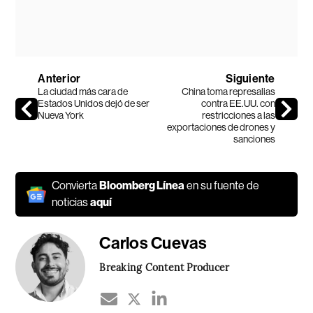
Anterior
Siguiente
La ciudad más cara de
China toma represalias
Estados Unidos dejó de ser
contra EE.UU. con
Nueva York
restricciones a las
exportaciones de drones y
sanciones
Convierta
Bloomberg Línea
en su fuente de
noticias
aquí
Carlos Cuevas
Breaking Content Producer