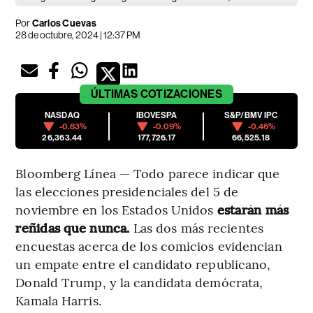
Por
Carlos Cuevas
28 de octubre, 2024 | 12:37 PM
ÚLTIMAS
COTIZACIONES
NASDAQ
IBOVESPA
S&P/BMV IPC
-0.83%
-0.09%
-0.46%
26,363.44
177,726.17
66,525.18
Bloomberg Línea — Todo parece indicar que
las elecciones presidenciales del 5 de
noviembre en los Estados Unidos
estarán más
reñidas que nunca.
Las dos más recientes
encuestas acerca de los comicios evidencian
un empate entre el candidato republicano,
Donald Trump, y la candidata demócrata,
Kamala Harris.