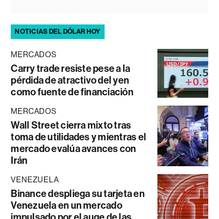
NOTICIAS DEL DÓLAR HOY
MERCADOS
Carry trade resiste pese a la
pérdida de atractivo del yen
como fuente de financiación
MERCADOS
Wall Street cierra mixto tras
toma de utilidades y mientras el
mercado evalúa avances con
Irán
VENEZUELA
Binance despliega su tarjeta en
Venezuela en un mercado
impulsado por el auge de las