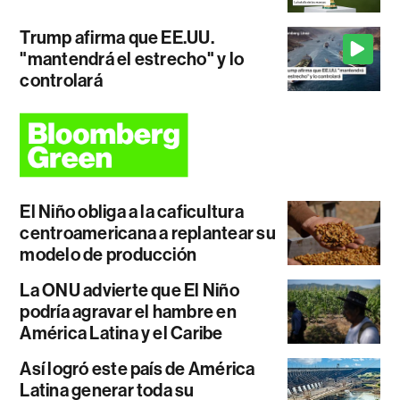
Trump afirma que EE.UU.
"mantendrá el estrecho" y lo
controlará
El Niño obliga a la caficultura
centroamericana a replantear su
modelo de producción
La ONU advierte que El Niño
podría agravar el hambre en
América Latina y el Caribe
Así logró este país de América
Latina generar toda su