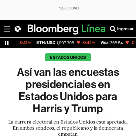
PUBLICIDAD
Ingresar
12%
ETH/USD
-0.44%
Visa
-0.28%
Merca
1,907.398
368.54
ESTADOS UNIDOS
Así van las encuestas
presidenciales en
Estados Unidos para
Harris y Trump
La carrera electoral en Estados Unidos está apretada.
En ambos sondeos, el republicano y la demócrata
empatan