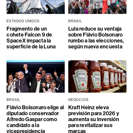
ESTADOS UNIDOS
BRASIL
Fragmento de un
Lula reduce su ventaja
cohete Falcon 9 de
sobre Flávio Bolsonaro
SpaceX impacta la
rumbo a las elecciones,
superficie de la Luna
según nueva encuesta
BRASIL
NEGOCIOS
Flávio Bolsonaro elige al
Kraft Heinz eleva
diputado conservador
previsión para 2026 y
Alfredo Gaspar como
aumenta su inversión
candidato a la
para revitalizar sus
vicepresidencia
marcas