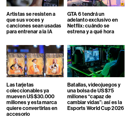
Artistas se resisten a
GTA 6 tendrá un
que sus voces y
adelanto exclusivo en
canciones sean usadas
Netflix: cuándo se
para entrenar a la IA
estrena y a qué hora
Las tarjetas
Batallas, videojuegos y
coleccionables ya
una bolsa de US$75
mueven US$30.000
millones “capaz de
millones y esta marca
cambiar vidas”: así es la
quiere convertirlas en
Esports World Cup 2026
accesorio