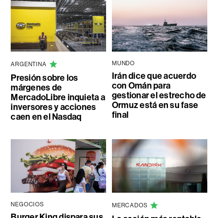
MUNDO
ARGENTINA
Irán dice que acuerdo
Presión sobre los
con Omán para
márgenes de
gestionar el estrecho de
MercadoLibre inquieta a
Ormuz está en su fase
inversores y acciones
final
caen en el Nasdaq
NEGOCIOS
MERCADOS
Burger King dispara sus