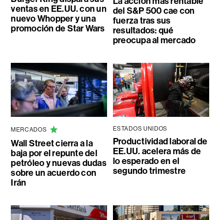
La acción más rentable
ventas en EE.UU. con un
del S&P 500 cae con
nuevo Whopper y una
fuerza tras sus
promoción de Star Wars
resultados: qué
preocupa al mercado
ESTADOS UNIDOS
MERCADOS
Productividad laboral de
Wall Street cierra a la
EE.UU. acelera más de
baja por el repunte del
lo esperado en el
petróleo y nuevas dudas
segundo trimestre
sobre un acuerdo con
Irán