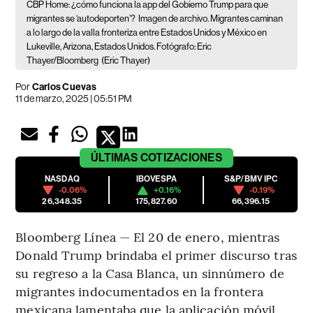
CBP Home: ¿cómo funciona la app del Gobierno Trump para que
migrantes se ‘autodeporten’?
Imagen de archivo. Migrantes caminan
a lo largo de la valla fronteriza entre Estados Unidos y México en
Lukeville, Arizona, Estados Unidos. Fotógrafo: Eric
Thayer/Bloomberg
(Eric Thayer)
Por
Carlos Cuevas
11 de marzo, 2025 | 05:51 PM
ÚLTIMAS
COTIZACIONES
NASDAQ
IBOVESPA
S&P/BMV IPC
-0.06%
+0.16%
-0.19%
26,348.35
175,827.60
66,396.15
Bloomberg Línea — El 20 de enero, mientras
Donald Trump brindaba el primer discurso tras
su regreso a la Casa Blanca, un sinnúmero de
migrantes indocumentados en la frontera
mexicana lamentaba que la aplicación móvil