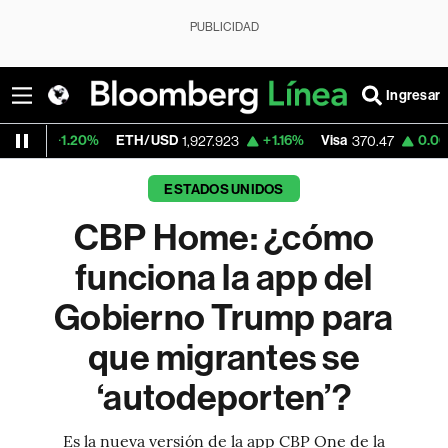
PUBLICIDAD
Ingresar
0%
ETH/USD
+1.16%
Visa
0.00%
Mercado
1,927.923
370.47
ESTADOS UNIDOS
CBP Home: ¿cómo
funciona la app del
Gobierno Trump para
que migrantes se
‘autodeporten’?
Es la nueva versión de la app CBP One de la