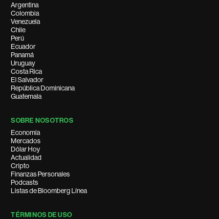
Argentina
Colombia
Venezuela
Chile
Perú
Ecuador
Panamá
Uruguay
Costa Rica
El Salvador
República Dominicana
Guatemala
SOBRE NOSOTROS
Economía
Mercados
Dólar Hoy
Actualidad
Cripto
Finanzas Personales
Podcasts
Listas de Bloomberg Línea
TÉRMINOS DE USO