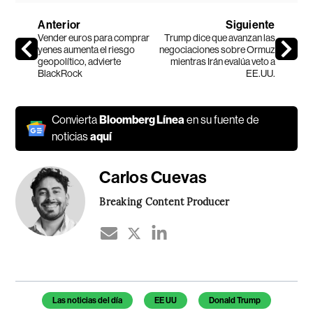
Anterior
Siguiente
Vender euros para comprar
Trump dice que avanzan las
yenes aumenta el riesgo
negociaciones sobre Ormuz
geopolítico, advierte
mientras Irán evalúa veto a
BlackRock
EE.UU.
Convierta
Bloomberg Línea
en su fuente de
noticias
aquí
Carlos Cuevas
Breaking Content Producer
Temas de este artículo
Las noticias del día
EE UU
Donald Trump