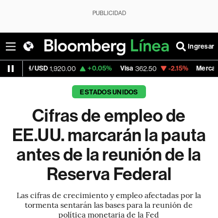
PUBLICIDAD
Ingresar
D
+0.05%
Visa
-2.15%
MercadoLibre
1,920.00
362.50
1,821.7
ESTADOS UNIDOS
Cifras de empleo de
EE.UU. marcarán la pauta
antes de la reunión de la
Reserva Federal
Las cifras de crecimiento y empleo afectadas por la
tormenta sentarán las bases para la reunión de
política monetaria de la Fed