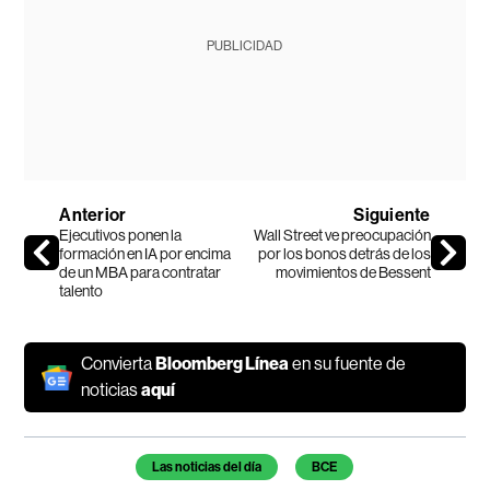
PUBLICIDAD
Anterior
Siguiente
Ejecutivos ponen la
Wall Street ve preocupación
formación en IA por encima
por los bonos detrás de los
de un MBA para contratar
movimientos de Bessent
talento
Convierta
Bloomberg Línea
en su fuente de
noticias
aquí
Temas de este artículo
Las noticias del día
BCE