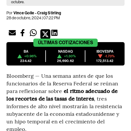
octubre.
Por
Vince Golle - Craig Stirling
28 de octubre, 2024 | 07:22 PM
ÚLTIMAS
COTIZACIONES
BA
NASDAQ
IBOVESPA
+0.96%
+1.30%
-1.73%
234.42
26,690.62
172,513.42
Bloomberg — Una semana antes de que los
funcionarios de la Reserva Federal se reúnan
para reflexionar sobre
el ritmo adecuado de
los recortes de las tasas de interés
, tres
informes de alto nivel mostrarán la resistencia
subyacente de la economía estadounidense y
un hipo temporal en el crecimiento del
empleo.