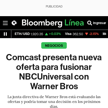
PUBLICIDAD
Ingresar
TH/USD
+0.03%
Visa
-2.15%
MercadoLibre
1,920.35
362.50
NEGOCIOS
Comcast presenta nueva
oferta para fusionar
NBCUniversal con
Warner Bros
La junta directiva de Warner Bros está evaluando las
ofertas y podría tomar una decisión en los próximos
días.