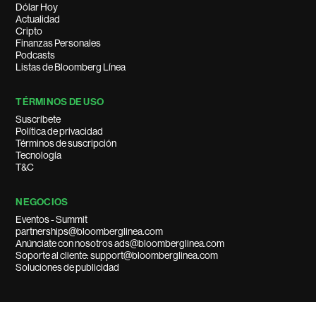
Dólar Hoy
Actualidad
Cripto
Finanzas Personales
Podcasts
Listas de Bloomberg Línea
TÉRMINOS DE USO
Suscríbete
Política de privacidad
Términos de suscripción
Tecnología
T&C
NEGOCIOS
Eventos - Summit
partnerships@bloomberglinea.com
Anúnciate con nosotros ads@bloomberglinea.com
Soporte al cliente: support@bloomberglinea.com
Soluciones de publicidad