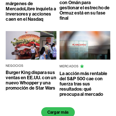
con Omán para
márgenes de
gestionar el estrecho de
MercadoLibre inquieta a
Ormuz está en su fase
inversores y acciones
final
caen en el Nasdaq
NEGOCIOS
MERCADOS
Burger King dispara sus
La acción más rentable
ventas en EE.UU. con un
del S&P 500 cae con
nuevo Whopper y una
fuerza tras sus
promoción de Star Wars
resultados: qué
preocupa al mercado
Cargar más