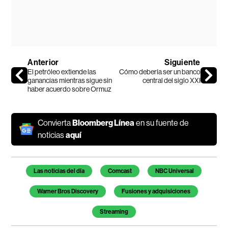
Anterior
Siguiente
El petróleo extiende las
Cómo debería ser un banco
ganancias mientras sigue sin
central del siglo XXI
haber acuerdo sobre Ormuz
Convierta
Bloomberg Línea
en su fuente de
noticias
aquí
Temas de este artículo
Las noticias del día
Comcast
NBC Universal
Warner Bros Discovery
Fusiones y adquisiciones
Streaming