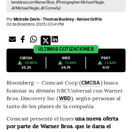
temáticos con Warner Bros,
(Photographer: Michael Nagle,
Jil/Michael Nagle, Jill Connelly)
Por
Michelle Davis - Thomas Buckley - Kelcee Griffis
02 de diciembre, 2025 | 03:41 PM
ÚLTIMAS
COTIZACIONES
CMCSA
WBD
PSKY
+0.60%
+1.44%
+1.43%
25.35
26.76
9.19
Bloomberg — Comcast Corp (
) busca
CMCSA
fusionar su división NBCUniversal con Warner
Bros. Discovery Inc (
), según personas al
WBD
tanto de los planes de la compañía.
Comcast presentó el lunes
una nueva oferta
por parte de Warner Bros. que le daría el